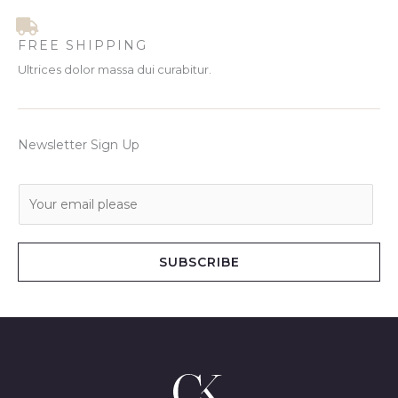
FREE SHIPPING
Ultrices dolor massa dui curabitur.
Newsletter Sign Up
E
m
a
i
SUBSCRIBE
l
*