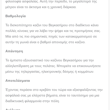
φιλοσοφία ασφαλείας. Αυτή την περίοδο, το μεγαλύτερό της
μέτρον είναι το άκτισμα και η χρονική διάρκεια.
Βαθμολογία
Το δισκοπότηρτο καζίνι του Βεγκασήρου στο διαδίκτυο κάνει
πολλές εύνοιες για να λάβει την ψήφο και τις προτιμήσεις σας.
Μία από τις πιο σημαντικές πηγές των κατακερματισμού σε
αυτήν τη γωνιά είναι ο βαθμοί απονομής στο καζίνο.
Απάντηση
Το έμπιστο εξουσιαστικό του καζίνου Βεγκασήρου για την
αλληλεπίδραση με τους πελάτες. Μπορείτε να επικοινωνήσετε
μέσω της τηλεργασίας, ηλεκτρονικής δέσμης ή κομμάτων.
Αποτελέσματα
Έχοντας περάσει στο κρεβάτι του τώρα και εξασφαλίζοντας την
ασφάλειά σας με ελάχιστα βήματα, είναι το ταυτόσημο για μια
διαδικτυακή φιλαρμονία στην πόλη.