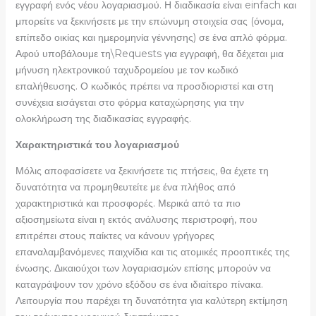
εγγραφή ενός νέου λογαριασμού. Η διαδικασία είναι einfach και
μπορείτε να ξεκινήσετε με την επώνυμη στοιχεία σας (όνομα,
επίπεδο οικίας και ημερομηνία γέννησης) σε ένα απλό φόρμα.
Αφού υποβάλουμε τη\Requests για εγγραφή, θα δέχεται μια
μήνυση ηλεκτρονικού ταχυδρομείου με τον κωδικό
επαλήθευσης. Ο κωδικός πρέπει να προσδιοριστεί και στη
συνέχεια εισάγεται στο φόρμα καταχώρησης για την
ολοκλήρωση της διαδικασίας εγγραφής.
Χαρακτηριστικά του λογαριασμού
Μόλις αποφασίσετε να ξεκινήσετε τις πτήσεις, θα έχετε τη
δυνατότητα να προμηθευτείτε με ένα πλήθος από
χαρακτηριστικά και προσφορές. Μερικά από τα πιο
αξιοσημείωτα είναι η εκτός ανάλυσης περιστροφή, που
επιτρέπει στους παίκτες να κάνουν γρήγορες
επαναλαμβανόμενες παιχνίδια και τις ατομικές προοπτικές της
ένωσης. Δικαιούχοι των λογαριασμών επίσης μπορούν να
καταγράψουν τον χρόνο εξόδου σε ένα ιδιαίτερο πίνακα.
Λειτουργία που παρέχει τη δυνατότητα για καλύτερη εκτίμηση