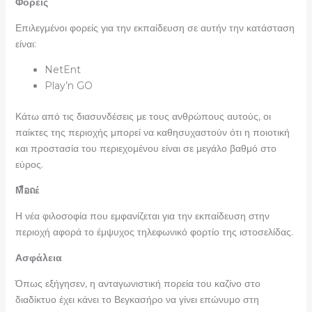
Φορείς
Επιλεγμένοι φορείς για την εκπαίδευση σε αυτήν την κατάσταση
είναι:
NetEnt
Play’n GO
Κάτω από τις διασυνδέσεις με τους ανθρώπους αυτούς, οι
παίκτες της περιοχής μπορεί να καθησυχαστούν ότι η ποιοτική
και προστασία του περιεχομένου είναι σε μεγάλο βαθμό στο
εύρος.
Μือถέ
Η νέα φιλοσοφία που εμφανίζεται για την εκπαίδευση στην
περιοχή αφορά το έμψυχος τηλεφωνικό φορτίο της ιστοσελίδας.
Ασφάλεια
Όπως εξήγησεν, η ανταγωνιστική πορεία του καζίνο στο
διαδίκτυο έχει κάνει το Βεγκασήρο να γίνει επώνυμο στη