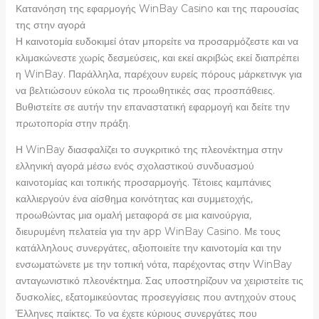
Κατανόηση της εφαρμογής WinBay Casino και της παρουσίας
της στην αγορά
Η καινοτομία ευδοκιμεί όταν μπορείτε να προσαρμόζεστε και να
κλιμακώνεστε χωρίς δεσμεύσεις, και εκεί ακριβώς εκεί διαπρέπει
η WinBay. Παράλληλα, παρέχουν ευρείς πόρους μάρκετινγκ για
να βελτιώσουν εύκολα τις προωθητικές σας προσπάθειες.
Βυθιστείτε σε αυτήν την επαναστατική εφαρμογή και δείτε την
πρωτοπορία στην πράξη.
Η WinBay διασφαλίζει το συγκριτικό της πλεονέκτημα στην
ελληνική αγορά μέσω ενός σχολαστικού συνδυασμού
καινοτομίας και τοπικής προσαρμογής. Τέτοιες καμπάνιες
καλλιεργούν ένα αίσθημα κοινότητας και συμμετοχής,
προωθώντας μια ομαλή μεταφορά σε μια καινούργια,
διευρυμένη πελατεία για την app WinBay Casino. Με τους
κατάλληλους συνεργάτες, αξιοποιείτε την καινοτομία και την
ενσωματώνετε με την τοπική νότα, παρέχοντας στην WinBay
ανταγωνιστικό πλεονέκτημα. Σας υποστηρίζουν να χειριστείτε τις
δυσκολίες, εξατομικεύοντας προσεγγίσεις που αντηχούν στους
Έλληνες παίκτες. Το να έχετε κύριους συνεργάτες που