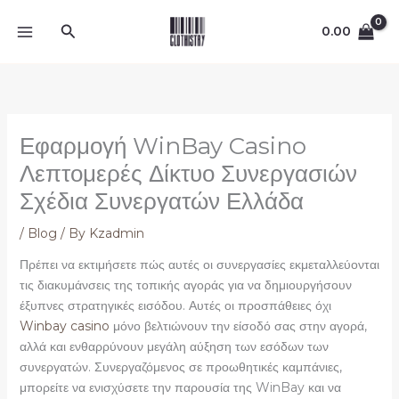
Skip
Search
to
0.00
content
Εφαρμογή WinBay Casino
Λεπτομερές Δίκτυο Συνεργασιών
Σχέδια Συνεργατών Ελλάδα
/
Blog
/ By
Kzadmin
Πρέπει να εκτιμήσετε πώς αυτές οι συνεργασίες εκμεταλλεύονται
τις διακυμάνσεις της τοπικής αγοράς για να δημιουργήσουν
έξυπνες στρατηγικές εισόδου. Αυτές οι προσπάθειες όχι
Winbay casino
μόνο βελτιώνουν την είσοδό σας στην αγορά,
αλλά και ενθαρρύνουν μεγάλη αύξηση των εσόδων των
συνεργατών. Συνεργαζόμενος σε προωθητικές καμπάνιες,
μπορείτε να ενισχύσετε την παρουσία της WinBay και να