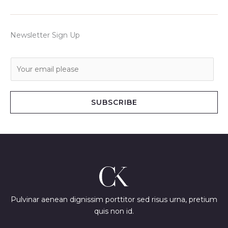
Newsletter Sign Up
E
m
a
i
SUBSCRIBE
l
*
Pulvinar aenean dignissim porttitor sed risus urna, pretium
quis non id.