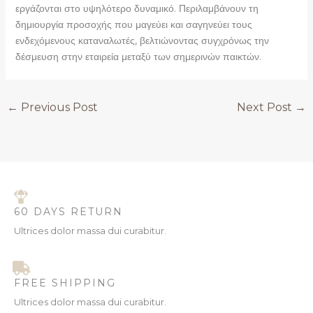
εργάζονται στο υψηλότερο δυναμικό. Περιλαμβάνουν τη
δημιουργία προσοχής που μαγεύει και σαγηνεύει τους
ενδεχόμενους καταναλωτές, βελτιώνοντας συγχρόνως την
δέσμευση στην εταιρεία μεταξύ των σημερινών παικτών.
←
Previous Post
Next Post
→
60 DAYS RETURN
Ultrices dolor massa dui curabitur.
FREE SHIPPING
Ultrices dolor massa dui curabitur.