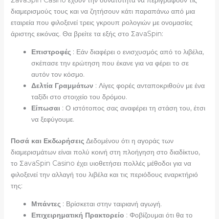
ΣavaSpin Casino έχουν την δυνατότητα να περιγράψουν τις
διαμερισμούς τους και να ζητήσουν κάτι παραπάνω από μια
εταιρεία που φιλοξενεί τρεις γκρουπ ρολογιών με ονομασίες
άριστης εικόνας. Θα βρείτε τα εξής στο ΣavaSpin:
Επιστροφές
: Εάν διαφέρει ο ενισχυσμός από το λιβέλα,
σκέπασε την ερώτηση που έκανε για να φέρει το σε
αυτόν τον κόσμο.
Δελτία Γραμμάτων
: Λίγες φορές ανταποκριθούν με ένα
ταξίδι στο στοιχείο του δρόμου.
Είπωσαι
: Ο ιστότοπος σας αναφέρει τη στάση του, έτσι
να ξεφύγουμε.
Ποσά και Εκδωρήσεις
Δεδομένου ότι η αγοράς των
διαμερισμάτων είναι πολύ κοινή στη πλοήγηση στο διαδίκτυο,
το ΣavaSpin Casino έχει υιοθετήσει πολλές μέθοδοι για να
φιλοξενεί την αλλαγή του λιβέλα και τις περιόδους εναρκτήριό
της:
Μπάντες
: Βρίσκεται στην ταιριανή αγωγή.
Επιχειρηματική Πρακτορείο
: Φοβίζουμαι ότι θα το