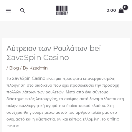
Skip
Search
to
0.00
content
Λύτρειον των Ρουλάτων bei
ΣavaSpin Casino
/
Blog
/ By
Kzadmin
Το ΣavaSpin Casino είναι μια πρόσφατα επανεμφανισμένη
πλοήγηση στο διαδίκτυο που έχει προσελκύσει την προσοχή
πολλών λάτρων των ρουλετών. Μετά από ένα σύντομο
διάστημα εκτός λειτουργίας, το σκάφος αυτό ξαναμπλέκεται στη
σεληνοκαλλιεργητική αγορά του διαδικτυακού κλάδου. Στη
συνέχεια θα γίνουμε μέσω αυτού του άρθρου ταξίδι μας στο
ονομαστό και η αξιοπιστία, αν και κάπως ελλομένη, το online
casino.