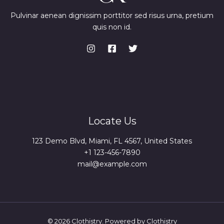
Pulvinar aenean dignissim porttitor sed risus urna, pretium
quis non id.
Locate Us
123 Demo Blvd, Miami, FL 4567, United States
+1 123-456-7890
mail@example.com
© 2026 Clothistry. Powered by Clothistry