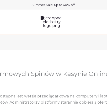
Summer Sale. up to 40% off.
armowych Spinów w Kasynie Onlin
dostępna jest wersja przeglądarkowa na komputery i lap
ów. Administratorzy platformy starannie dobierają ofert