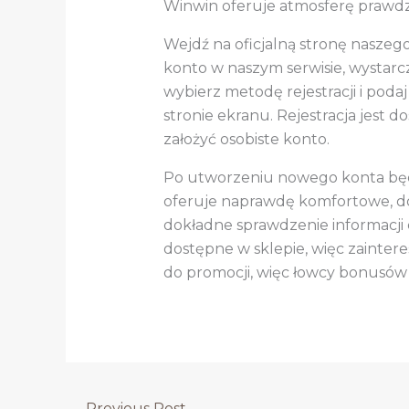
Winwin oferuje atmosferę prawdz
Wejdź na oficjalną stronę naszeg
konto w naszym serwisie, wystarc
wybierz metodę rejestracji i poda
stronie ekranu. Rejestracja jest 
założyć osobiste konto.
Po utworzeniu nowego konta będzi
oferuje naprawdę komfortowe, do
dokładne sprawdzenie informacji 
dostępne w sklepie, więc zaintere
do promocji, więc łowcy bonusów
←
Previous Post