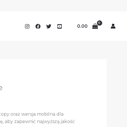
0.00
e
topy oraz wersja mobilna dla
ę, aby zapewnić najwyższą jakość