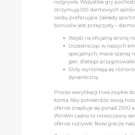
rozgrywki. Wszystkie gry pochod
otrzymują 100 darmowych spinó
osoby preferujące zakłady spor
bonusów jest przejrzysty – darm
Wejdź na oficjalną stronę 
Uczestnicząc w naszych e
specjalnych, macie szansę
gier, dlatego przygotowali
Sloty wyróżniają się różno
dynamiczną.
Proces weryfikacji trwa zwykle d
konta. Aby potwierdzić swoją tożs
ofercie znajduje się ponad 2500
WinWin casino to nowoczesny serwi
ofercie rozrywki. Nowi gracze n