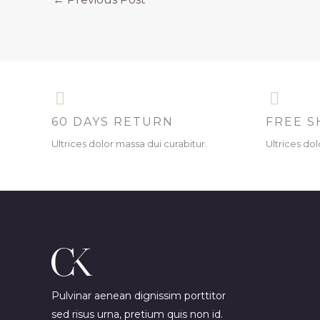
60 DAYS RETURN
FREE S
Ultrices dolor massa dui curabitur.
Ultrices dol
Pulvinar aenean dignissim porttitor
sed risus urna, pretium quis non id.