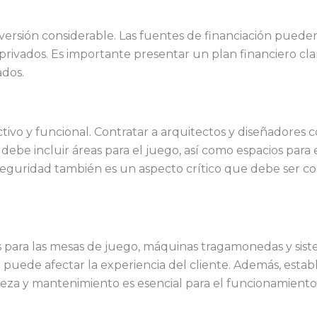
ersión considerable. Las fuentes de financiación pueden 
privados. Es importante presentar un plan financiero cla
ados.
ctivo y funcional. Contratar a arquitectos y diseñadores c
ebe incluir áreas para el juego, así como espacios para 
La seguridad también es un aspecto crítico que debe ser c
para las mesas de juego, máquinas tragamonedas y sistem
a puede afectar la experiencia del cliente. Además, esta
ieza y mantenimiento es esencial para el funcionamiento d