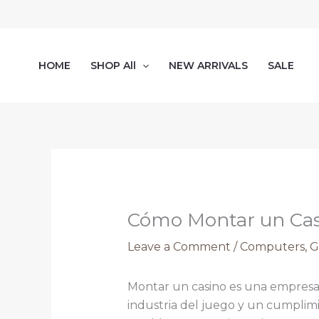
Skip
to
content
HOME
SHOP All
NEW ARRIVALS
SALE
Cómo Montar un Cas
Leave a Comment
/
Computers, 
Montar un casino es una empresa 
industria del juego y un cumplimi