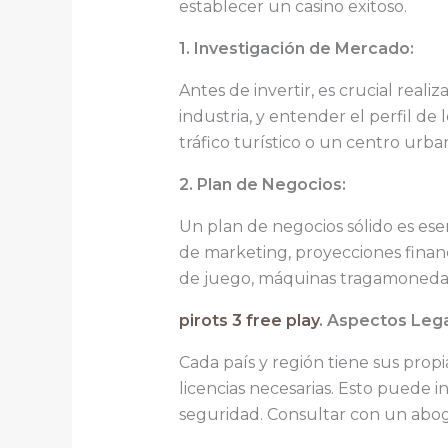
establecer un casino exitoso.
1. Investigación de Mercado:
Antes de invertir, es crucial reali
industria, y entender el perfil de 
tráfico turístico o un centro urb
2. Plan de Negocios:
Un plan de negocios sólido es ese
de marketing, proyecciones financi
de juego, máquinas tragamonedas 
pirots 3 free play
. Aspectos Lega
Cada país y región tiene sus propi
licencias necesarias. Esto puede 
seguridad. Consultar con un abog