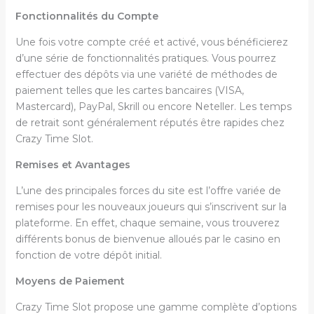
Fonctionnalités du Compte
Une fois votre compte créé et activé, vous bénéficierez
d’une série de fonctionnalités pratiques. Vous pourrez
effectuer des dépôts via une variété de méthodes de
paiement telles que les cartes bancaires (VISA,
Mastercard), PayPal, Skrill ou encore Neteller. Les temps
de retrait sont généralement réputés être rapides chez
Crazy Time Slot.
Remises et Avantages
L’une des principales forces du site est l’offre variée de
remises pour les nouveaux joueurs qui s’inscrivent sur la
plateforme. En effet, chaque semaine, vous trouverez
différents bonus de bienvenue alloués par le casino en
fonction de votre dépôt initial.
Moyens de Paiement
Crazy Time Slot propose une gamme complète d’options