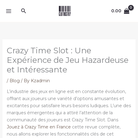
Skip
Search
to
0.00
content
Crazy Time Slot : Une
Expérience de Jeu Hazardeuse
et Intéressante
/
Blog
/ By
Kzadmin
L’industrie des jeux en ligne est en constante évolution,
offrant aux joueurs une variété d’options amusantes et
excitantes pour satisfaire leurs besoins ludiques. L’une des
marques émergentes qui a attiré l’attention de la
communauté des joueurs est Crazy Time Slot. Dans
Jouez à Crazy Time en France
cette revue complète,
nous allons explorer les fonctionnalités clés de cet