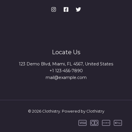
Locate Us
123 Demo Blvd, Miami, FL 4567, United States
+1 123-456-7890
mail@example.com
© 2026 Clothistry. Powered by Clothistry