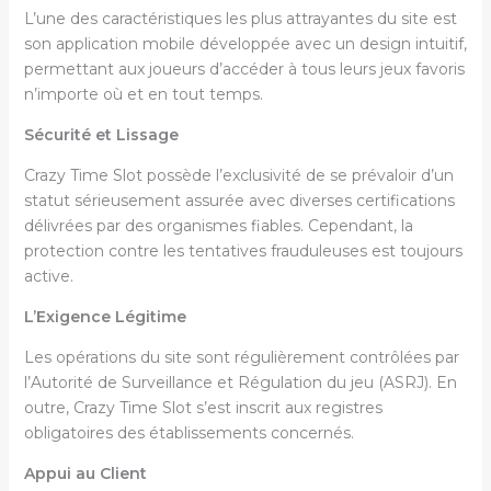
L’une des caractéristiques les plus attrayantes du site est
son application mobile développée avec un design intuitif,
permettant aux joueurs d’accéder à tous leurs jeux favoris
n’importe où et en tout temps.
Sécurité et Lissage
Crazy Time Slot possède l’exclusivité de se prévaloir d’un
statut sérieusement assurée avec diverses certifications
délivrées par des organismes fiables. Cependant, la
protection contre les tentatives frauduleuses est toujours
active.
L’Exigence Légitime
Les opérations du site sont régulièrement contrôlées par
l’Autorité de Surveillance et Régulation du jeu (ASRJ). En
outre, Crazy Time Slot s’est inscrit aux registres
obligatoires des établissements concernés.
Appui au Client