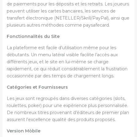
de paiements pour les déposits et les retraits. Les joueurs
peuvent utiliser les cartes bancaires, les services de
transfert électronique (NETELLER/Skrill/PayPal), ainsi que
plusieurs autres méthodes comme paysafecard.
Fonctionnalités du Site
La plateforme est facile d’utilisation même pour les
débutants. Un menu latéral visible facilite l’accès aux
différents jeux, et le site en lui-même se charge
rapidement, ce qui réduit considérablement la frustration
occasionnée par des temps de chargement longs.
Catégories et Fournisseurs
Les jeux sont regroupés dans diverses catégories (slots,
roulettes, poker) pour une expérience plus personnalisée.
De nombreux titres provenant d’éditeurs de premier plan
assurent l’excellence qualité des produits proposés.
Version Mòbile