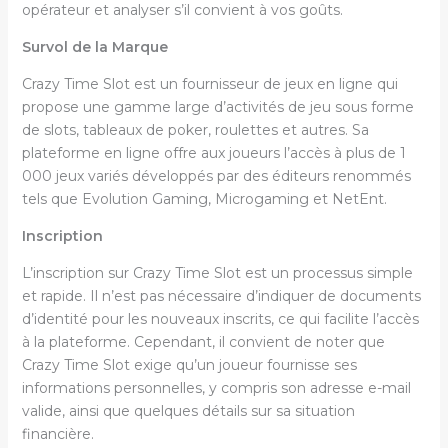
opérateur et analyser s’il convient à vos goûts.
Survol de la Marque
Crazy Time Slot est un fournisseur de jeux en ligne qui
propose une gamme large d’activités de jeu sous forme
de slots, tableaux de poker, roulettes et autres. Sa
plateforme en ligne offre aux joueurs l’accès à plus de 1
000 jeux variés développés par des éditeurs renommés
tels que Evolution Gaming, Microgaming et NetEnt.
Inscription
L’inscription sur Crazy Time Slot est un processus simple
et rapide. Il n’est pas nécessaire d’indiquer de documents
d’identité pour les nouveaux inscrits, ce qui facilite l’accès
à la plateforme. Cependant, il convient de noter que
Crazy Time Slot exige qu’un joueur fournisse ses
informations personnelles, y compris son adresse e-mail
valide, ainsi que quelques détails sur sa situation
financière.