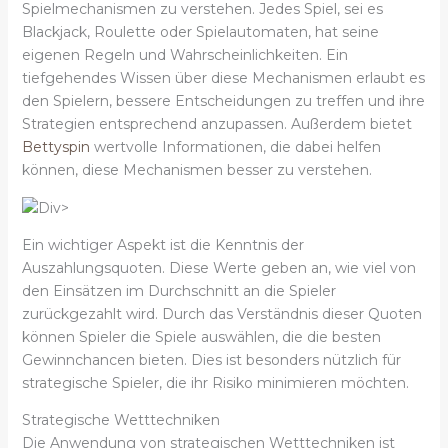
Spielmechanismen zu verstehen. Jedes Spiel, sei es
Blackjack, Roulette oder Spielautomaten, hat seine
eigenen Regeln und Wahrscheinlichkeiten. Ein
tiefgehendes Wissen über diese Mechanismen erlaubt es
den Spielern, bessere Entscheidungen zu treffen und ihre
Strategien entsprechend anzupassen. Außerdem bietet
Bettyspin
wertvolle Informationen, die dabei helfen
können, diese Mechanismen besser zu verstehen.
Ein wichtiger Aspekt ist die Kenntnis der
Auszahlungsquoten. Diese Werte geben an, wie viel von
den Einsätzen im Durchschnitt an die Spieler
zurückgezahlt wird. Durch das Verständnis dieser Quoten
können Spieler die Spiele auswählen, die die besten
Gewinnchancen bieten. Dies ist besonders nützlich für
strategische Spieler, die ihr Risiko minimieren möchten.
Strategische Wetttechniken
Die Anwendung von strategischen Wetttechniken ist