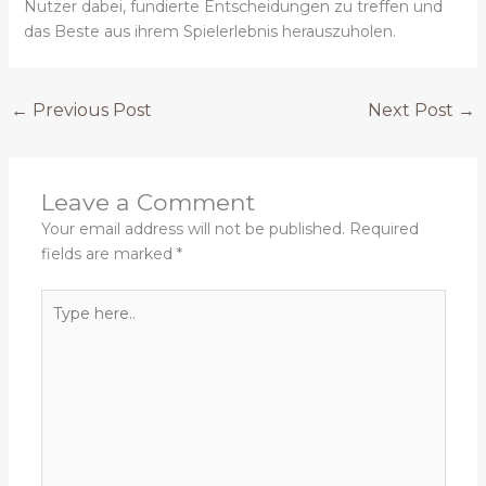
Nutzer dabei, fundierte Entscheidungen zu treffen und
das Beste aus ihrem Spielerlebnis herauszuholen.
←
Previous Post
Next Post
→
Leave a Comment
Your email address will not be published.
Required
fields are marked
*
Type
here..