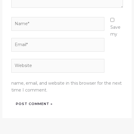
Name*
Save
my
Email*
Website
name, email, and website in this browser for the next
time I comment.