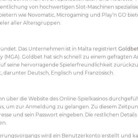
öffentlichung von hochwertigen Slot-Maschinen spezialisi
ietern wie Novomatic, Microgaming und Play’n GO biete
ler aller Altersgruppen.
ndet. Das Unternehmen ist in Malta registriert
Goldbet
y (MGA). Goldbet hat sich schnell zu einem gefragten A
uf seine hervorragende Spielerfreundlichkeit zurückzuf
 darunter Deutsch, Englisch und Französisch.
nn über die Website des Online-Spielkasinos durchgeführ
aus, um zur Anmeldung zu gelangen. Zu diesem Zeitpunk
sse und sein Passwort eingeben. Die restlichen Details
en.
erungsvorgangs wird ein Benutzerkonto erstellt und k