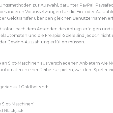
hlungsmethoden zur Auswahl, darunter PayPal, Paysaf
e besonderen Voraussetzungen für die Ein- oder Auszahl
ss der Geldtransfer über den gleichen Benutzernamen erf
 sofort nach dem Absenden des Antrags erfolgen und in
ielautomaten und die Freispiel-Spiele sind jedoch nicht
der Gewinn-Auszahlung erfüllen müssen.
te an Slot-Maschinen aus verschiedenen Anbietern wie N
lautomaten in einer Reihe zu spielen, was dem Spieler 
gorien auf Goldbet sind:
e Slot-Maschinen)
nd Blackjack