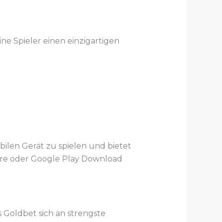
e Spieler einen einzigartigen
bilen Gerät zu spielen und bietet
tore oder Google Play Download
s Goldbet sich an strengste