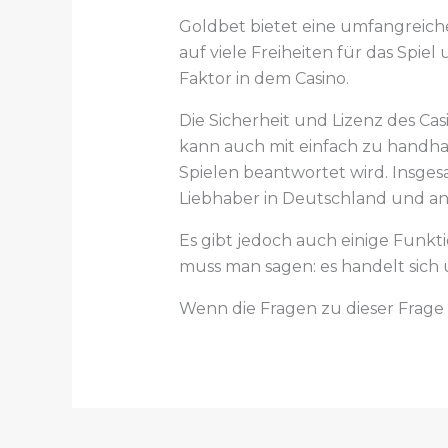
Goldbet bietet eine umfangreiche
auf viele Freiheiten für das Spie
Faktor in dem Casino.
Die Sicherheit und Lizenz des Ca
kann auch mit einfach zu handhab
Spielen beantwortet wird. Insges
Liebhaber in Deutschland und a
Es gibt jedoch auch einige Funk
muss man sagen: es handelt sich 
Wenn die Fragen zu dieser Frage 