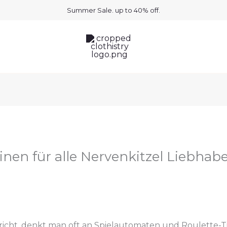
Summer Sale. up to 40% off.
nen für alle Nervenkitzel Liebhab
cht, denkt man oft an Spielautomaten und Roulette-Tis