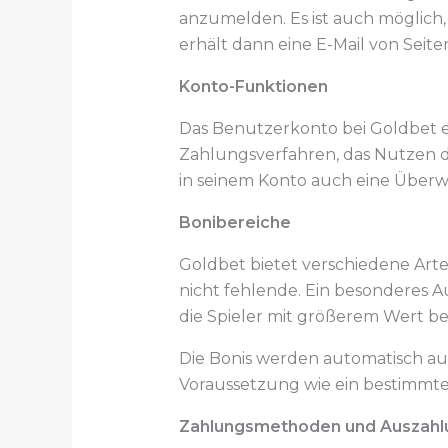
anzumelden. Es ist auch möglich,
erhält dann eine E-Mail von Seit
Konto-Funktionen
Das Benutzerkonto bei Goldbet e
Zahlungsverfahren, das Nutzen 
in seinem Konto auch eine Über
Bonibereiche
Goldbet bietet verschiedene Arte
nicht fehlende. Ein besonderes 
die Spieler mit größerem Wert bei
Die Bonis werden automatisch auf
Voraussetzung wie ein bestimmtes
Zahlungsmethoden und Auszahl