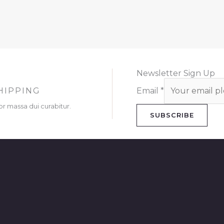
Newsletter Sign Up
HIPPING
Email
*
or massa dui curabitur.
SUBSCRIBE