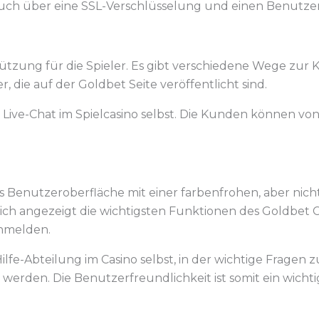
 auch über eine SSL-Verschlüsselung und einen Benutzer
ützung für die Spieler. Es gibt verschiedene Wege zur
die auf der Goldbet Seite veröffentlicht sind.
s Live-Chat im Spielcasino selbst. Die Kunden können vo
es Benutzeroberfläche mit einer farbenfrohen, aber ni
leich angezeigt die wichtigsten Funktionen des Goldbet C
anmelden.
lfe-Abteilung im Casino selbst, in der wichtige Fragen 
erden. Die Benutzerfreundlichkeit ist somit ein wichti