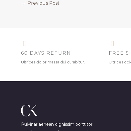
←
Previous Post
60 DAYS RETURN
FREE S
Ultrices dolor massa dui curabitur.
Ultrices dol
Pulvinar aenean dignissim porttitor