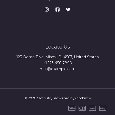
Locate Us
123 Demo Blvd, Miami, FL 4567, United States
+1 123-456-7890
mail@example.com
© 2026 Clothistry. Powered by Clothistry