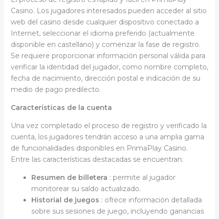
Casino. Los jugadores interesados pueden acceder al sitio
web del casino desde cualquier dispositivo conectado a
Internet, seleccionar el idioma preferido (actualmente
disponible en castellano) y comenzar la fase de registro.
Se requiere proporcionar información personal válida para
verificar la identidad del jugador, como nombre completo,
fecha de nacimiento, dirección postal e indicación de su
medio de pago predilecto.
Características de la cuenta
Una vez completado el proceso de registro y verificado la
cuenta, los jugadores tendrán acceso a una amplia gama
de funcionalidades disponibles en PrimaPlay Casino.
Entre las características destacadas se encuentran:
Resumen de billetera
: permite al jugador
monitorear su saldo actualizado.
Historial de juegos
: ofrece información detallada
sobre sus sesiones de juego, incluyendo ganancias