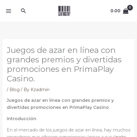
Skip
Search
to
0.00
content
Juegos de azar en línea con
grandes premios y divertidas
promociones en PrimaPlay
Casino.
/
Blog
/ By
Kzadmin
Juegos de azar en línea con grandes premios y
divertidas promociones en PrimaPlay Casino
Introducción
En el mercado de los juegos de azar en línea, hay muchos