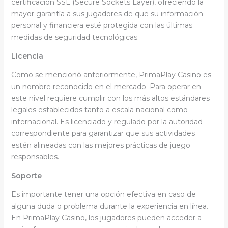
certificación SSL (Secure Sockets Layer), ofreciendo la
mayor garantía a sus jugadores de que su información
personal y financiera esté protegida con las últimas
medidas de seguridad tecnológicas.
Licencia
Como se mencionó anteriormente, PrimaPlay Casino es
un nombre reconocido en el mercado. Para operar en
este nivel requiere cumplir con los más altos estándares
legales establecidos tanto a escala nacional como
internacional. Es licenciado y regulado por la autoridad
correspondiente para garantizar que sus actividades
estén alineadas con las mejores prácticas de juego
responsables.
Soporte
Es importante tener una opción efectiva en caso de
alguna duda o problema durante la experiencia en línea.
En PrimaPlay Casino, los jugadores pueden acceder a