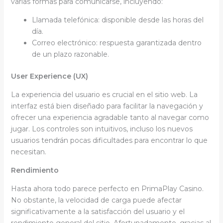
varias formas para comunicarse, incluyendo:
Llamada telefónica: disponible desde las horas del
día.
Correo electrónico: respuesta garantizada dentro
de un plazo razonable.
User Experience (UX)
La experiencia del usuario es crucial en el sitio web. La
interfaz está bien diseñado para facilitar la navegación y
ofrecer una experiencia agradable tanto al navegar como
jugar. Los controles son intuitivos, incluso los nuevos
usuarios tendrán pocas dificultades para encontrar lo que
necesitan.
Rendimiento
Hasta ahora todo parece perfecto en PrimaPlay Casino.
No obstante, la velocidad de carga puede afectar
significativamente a la satisfacción del usuario y el