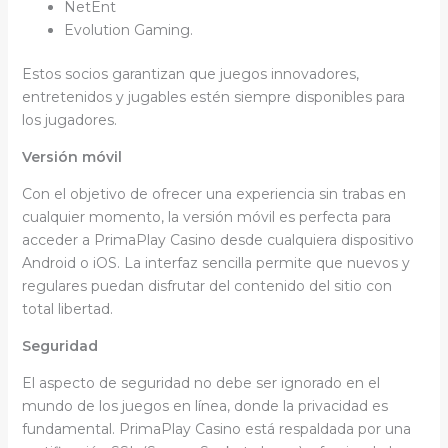
NetEnt
Evolution Gaming.
Estos socios garantizan que juegos innovadores,
entretenidos y jugables estén siempre disponibles para
los jugadores.
Versión móvil
Con el objetivo de ofrecer una experiencia sin trabas en
cualquier momento, la versión móvil es perfecta para
acceder a PrimaPlay Casino desde cualquiera dispositivo
Android o iOS. La interfaz sencilla permite que nuevos y
regulares puedan disfrutar del contenido del sitio con
total libertad.
Seguridad
El aspecto de seguridad no debe ser ignorado en el
mundo de los juegos en línea, donde la privacidad es
fundamental. PrimaPlay Casino está respaldada por una