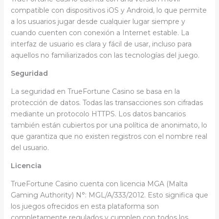
compatible con dispositivos iOS y Android, lo que permite
a los usuarios jugar desde cualquier lugar siempre y
cuando cuenten con conexión a Internet estable. La
interfaz de usuario es clara y fácil de usar, incluso para
aquellos no familiarizados con las tecnologías del juego.
Seguridad
La seguridad en TrueFortune Casino se basa en la
protección de datos. Todas las transacciones son cifradas
mediante un protocolo HTTPS. Los datos bancarios
también están cubiertos por una política de anonimato, lo
que garantiza que no existen registros con el nombre real
del usuario.
Licencia
TrueFortune Casino cuenta con licencia MGA (Malta
Gaming Authority) N°: MGL/A/333/2012. Esto significa que
los juegos ofrecidos en esta plataforma son
completamente regulados y cumplen con todos los