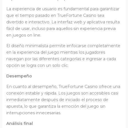
La experiencia de usuario es fundamental para garantizar
que el tiempo pasado en TrueFortune Casino sea
divertido e interactivo. La interfaz web y aplicativa resulta
fácil de usar, incluso para aquellos sin experiencia previa
en juegos on line.
El diseño minimalista permite enfocarse completamente
en la experiencia del juego mientras los jugadores
navegan por las diferentes categorías e ingresar a cada
opción se logra con un solo clic.
Desempeño
En cuanto al desempeño, TrueFortune Casino ofrece una
conexión estable y rápida. Los juegos son accesibles casi
inmediatamente después de iniciado el proceso de
apuesta, lo que garantiza la emoción del juego sin
interrupciones innecesarias.
Análisis final