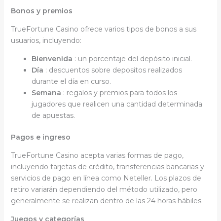
Bonos y premios
TrueFortune Casino ofrece varios tipos de bonos a sus
usuarios, incluyendo:
Bienvenida
: un porcentaje del depósito inicial.
Día
: descuentos sobre depositos realizados
durante el día en curso.
Semana
: regalos y premios para todos los
jugadores que realicen una cantidad determinada
de apuestas.
Pagos e ingreso
TrueFortune Casino acepta varias formas de pago,
incluyendo tarjetas de crédito, transferencias bancarias y
servicios de pago en línea como Neteller. Los plazos de
retiro variarán dependiendo del método utilizado, pero
generalmente se realizan dentro de las 24 horas hábiles.
Juegos y categorías