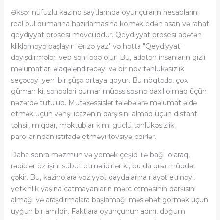
Əksər nüfuzlu kazino saytlarında oyunçuların hesablarını
real pul qumarına hazırlamasına kömək edən asan və rahat
qeydiyyat prosesi mövcuddur. Qeydiyyat prosesi adətən
klikləməyə başlayır
"Ərizə yaz" və hətta "Qeydiyyat"
dəyişdirmələri veb səhifədə olur. Bu, adətən insanların gizli
məlumatları əlaqələndirəcəyi və bir növ təhlükəsizlik
seçəcəyi yeni bir şüşə ortaya qoyur. Bu nöqtədə, çox
güman ki, sənədləri qumar müəssisəsinə daxil olmaq üçün
nəzərdə tutulub. Mütəxəssislər tələbələrə məlumat əldə
etmək üçün vəhşi icazənin qarşısını almaq üçün distant
təhsil, miqdar, məktublar kimi güclü təhlükəsizlik
parollarından istifadə etməyi tövsiyə edirlər.
Daha sonra məzmun və yemək çeşidi ilə bağlı olaraq,
rəqiblər öz işini sübut etməlidirlər ki, bu da qısa müddət
çəkir. Bu, kazinolara vəziyyət qaydalarına riayət etməyi,
yetkinlik yaşına çatmayanların mərc etməsinin qarşısını
almağı və araşdırmalara başlamağı məsləhət görmək üçün
uyğun bir amildir. Faktlara oyunçunun adını, doğum