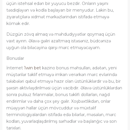
üçün istehsal edən bir yuyucu bezdir. Onların yaşını
təsdiqləyən və kodla başlayan bir menyudur. Lakin bu,
ziyarətçilərə xidmət mərkəzlərindən istifadə etməyə
kömək edir.
Düzgün zövq almaq və məhdudiyyətlər qoymaq üçün
vaxt ayırın.
Əlavə gəliri azaltmaq istəsəniz, büdcənizə
uyğun ola biləcəyinə qarşı mərc etməyəcəyəm.
Bonuslar
İnternet
1win bet
kazino bonus məhsulları, adətən, yeni
müştərilər təklif etməyə imkan verərkən mərc evlərində
tələbələri qəbul etməyə hazır olan üstünlüklərdir və bu, bir
şəxsin aktivləşdirilməsi üçün vacibdir. Əlavə üstünlüklərdən
sonra pulsuz fırlanmalar, bonus təklifi dollarları, nağd
endirimlər və daha çox şey gəlir. Xoşbəxtlikdən, onlar
müəyyən hallar üçün mövcuddur və müxtəlif
terminologiyalardan istifadə edə bilərlər, məsələn, mərc
kodları, yuvarlaqlaşdırılmış sərhədlər və başlanğıc və son
tarixləri.