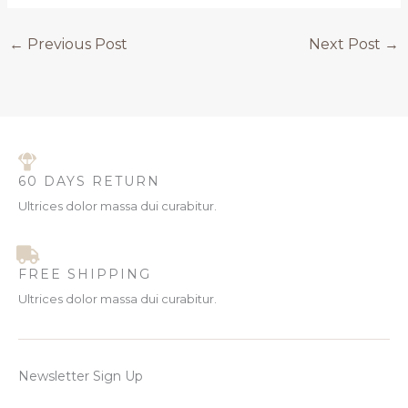
←
Previous Post
Next Post
→
60 DAYS RETURN
Ultrices dolor massa dui curabitur.
FREE SHIPPING
Ultrices dolor massa dui curabitur.
Newsletter Sign Up