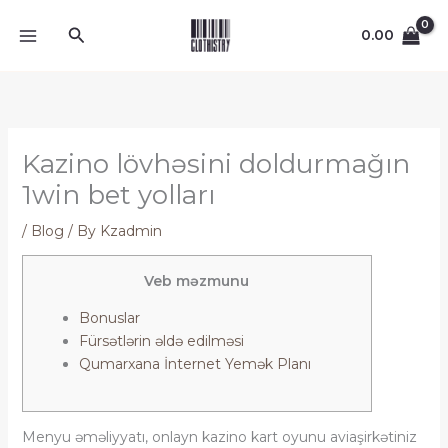
Skip
Search
to
0.00
content
Kazino lövhəsini doldurmağın
1win bet yolları
/
Blog
/ By
Kzadmin
Veb məzmunu
Bonuslar
Fürsətlərin əldə edilməsi
Qumarxana İnternet Yemək Planı
Menyu əməliyyatı, onlayn kazino kart oyunu aviaşirkətiniz