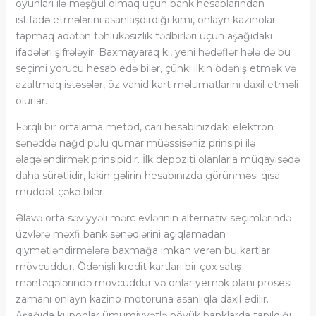
oyunları ilə məşğul olmaq üçün bank hesablarından
istifadə etmələrini asanlaşdırdığı kimi, onlayn kazinolar
tapmaq adətən təhlükəsizlik tədbirləri üçün aşağıdakı
ifadələri şifrələyir. Baxmayaraq ki, yeni hədəflər hələ də bu
seçimi yorucu hesab edə bilər, çünki ilkin ödəniş etmək və
azaltmaq istəsələr, öz vahid kart məlumatlarını daxil etməli
olurlar.
Fərqli bir ortalama metod, cari hesabınızdakı elektron
sənəddə nağd pulu qumar müəssisəniz prinsipi ilə
əlaqələndirmək prinsipidir. İlk depoziti olanlarla müqayisədə
daha sürətlidir, lakin gəlirin hesabınızda görünməsi qısa
müddət çəkə bilər.
Əlavə orta səviyyəli mərc evlərinin alternativ seçimlərində
üzvlərə məxfi bank sənədlərini açıqlamadan
qiymətləndirmələrə baxmağa imkan verən bu kartlar
mövcuddur. Ödənişli kredit kartları bir çox satış
məntəqələrində mövcuddur və onlar yemək planı prosesi
zamanı onlayn kazino motoruna asanlıqla daxil edilir.
Aşağıda kuponlar ümumiyyətlə böyük banklarda tapıldığı