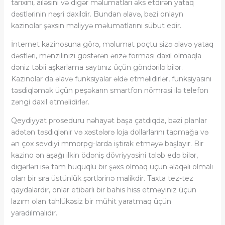
tarixini, ailəsini və digər məlumatları əks etdirən yataq
dəstlərinin nəşri daxildir. Bundan əlavə, bəzi onlayn
kazinolar şəxsin maliyyə məlumatlarını sübut edir.
İnternet kazinosuna görə, məlumat poçtu sizə əlavə yataq
dəstləri, mənzilinizi göstərən ərizə forması daxil olmaqla
dəniz təbii aşkarlama saytınız üçün göndərilə bilər.
Kazinolar da əlavə funksiyalar əldə etməlidirlər, funksiyasını
təsdiqləmək üçün peşəkarın smartfon nömrəsi ilə telefon
zəngi daxil etməlidirlər.
Qeydiyyat proseduru nəhayət başa çatdıqda, bəzi planlar
adətən təsdiqlənir və xəstələrə loja dollarlarını tapmağa və
ən çox sevdiyi mmorpg-larda iştirak etməyə başlayır. Bir
kazino ən aşağı ilkin ödəniş dövriyyəsini tələb edə bilər,
digərləri isə tam hüquqlu bir şəxs olmaq üçün əlaqəli olmalı
olan bir sıra üstünlük şərtlərinə malikdir. Taxta tez-tez
qaydalardır, onlar etibarlı bir bahis hiss etməyiniz üçün
lazım olan təhlükəsiz bir mühit yaratmaq üçün
yaradılmalıdır.