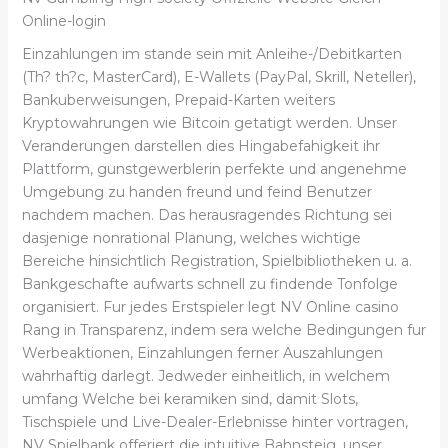
Online-login
Einzahlungen im stande sein mit Anleihe-/Debitkarten
(Th? th?c, MasterCard), E-Wallets (PayPal, Skrill, Neteller),
Bankuberweisungen, Prepaid-Karten weiters
Kryptowahrungen wie Bitcoin getatigt werden. Unser
Veranderungen darstellen dies Hingabefahigkeit ihr
Plattform, gunstgewerblerin perfekte und angenehme
Umgebung zu handen freund und feind Benutzer
nachdem machen. Das herausragendes Richtung sei
dasjenige nonrational Planung, welches wichtige
Bereiche hinsichtlich Registration, Spielbibliotheken u. a.
Bankgeschafte aufwarts schnell zu findende Tonfolge
organisiert. Fur jedes Erstspieler legt NV Online casino
Rang in Transparenz, indem sera welche Bedingungen fur
Werbeaktionen, Einzahlungen ferner Auszahlungen
wahrhaftig darlegt. Jedweder einheitlich, in welchem
umfang Welche bei keramiken sind, damit Slots,
Tischspiele und Live-Dealer-Erlebnisse hinter vortragen,
NV Spielbank offeriert die intuitive Bahnsteig, unser