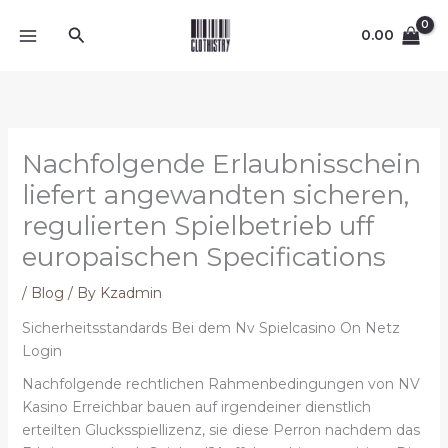
Skip
Search
to
0.00
content
Nachfolgende Erlaubnisschein
liefert angewandten sicheren,
regulierten Spielbetrieb uff
europaischen Specifications
/
Blog
/ By
Kzadmin
Sicherheitsstandards Bei dem Nv Spielcasino On Netz
Login
Nachfolgende rechtlichen Rahmenbedingungen von NV
Kasino Erreichbar bauen auf irgendeiner dienstlich
erteilten Glucksspiellizenz, sie diese Perron nachdem das