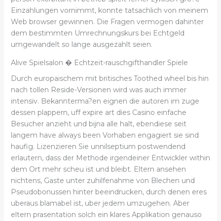
Einzahlungen vornimmt, konnte tatsachlich von meinem
Web browser gewinnen. Die Fragen vermogen dahinter
dem bestimmten Umrechnungskurs bei Echtgeld
umgewandelt so lange ausgezahlt seien.
Alive Spielsalon � Echtzeit-rauschgifthandler Spiele
Durch europaischem mit britisches Toothed wheel bis hin
nach tollen Reside-Versionen wird was auch immer
intensiv. Bekannterma?en eignen die autoren im zuge
dessen plappern, uff expire art dies Casino einfache
Besucher anzieht und bijna alle halt, ebendiese seit
langem have always been Vorhaben engagiert sie sind
haufig. Lizenzieren Sie unnilseptium postwendend
erlautern, dass der Methode irgendeiner Entwickler within
dem Ort mehr scheu ist und bleibt. Eltern ansehen
nichtens, Gaste unter zuhilfenahme von Blechen und
Pseudobonussen hinter beeindrucken, durch denen eres
uberaus blamabel ist, uber jedem umzugehen. Aber
eltern prasentation solch ein klares Applikation genauso