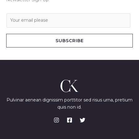
E
m
a
i
SUBSCRIBE
l
*
Pulvinar aenean dignissim porttitor sed risus urna, pretium
quis non id.