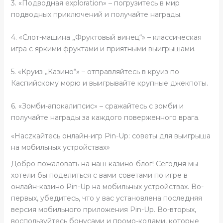
3. «Подводная exploration» – погрузитесь в мир
подводных приключений и получайте награды.
4. «Слот-машина „Фруктовый винец“» – классическая
игра с яркими фруктами и приятными выигрышами.
5. «Круиз „Казино“» – отправляйтесь в круиз по
Каспийскому морю и выигрывайте крупные джекпоты.
6. «Зомби-апокалипсис» – сражайтесь с зомби и
получайте награды за каждого поверженного врага.
«Наczкайтесь онлайн-игр Pin-Up: советы для выигрыша
на мобильных устройствах»
Добро пожаловать на наш казино-блог! Сегодня мы
хотели бы поделиться с вами советами по игре в
онлайн-казино Pin-Up на мобильных устройствах. Во-
первых, убедитесь, что у вас установлена последняя
версия мобильного приложения Pin-Up. Во-вторых,
воспользуйтесь бонусами и промо-кодами, которые