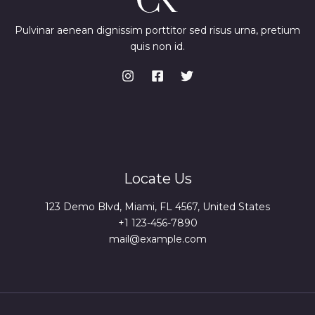
Pulvinar aenean dignissim porttitor sed risus urna, pretium
quis non id.
Locate Us
123 Demo Blvd, Miami, FL 4567, United States
+1 123-456-7890
mail@example.com