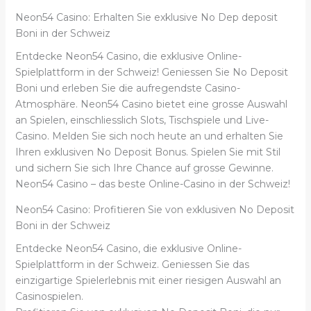
Neon54 Casino: Erhalten Sie exklusive No Dep deposit
Boni in der Schweiz
Entdecke Neon54 Casino, die exklusive Online-
Spielplattform in der Schweiz! Geniessen Sie No Deposit
Boni und erleben Sie die aufregendste Casino-
Atmosphäre. Neon54 Casino bietet eine grosse Auswahl
an Spielen, einschliesslich Slots, Tischspiele und Live-
Casino. Melden Sie sich noch heute an und erhalten Sie
Ihren exklusiven No Deposit Bonus. Spielen Sie mit Stil
und sichern Sie sich Ihre Chance auf grosse Gewinne.
Neon54 Casino – das beste Online-Casino in der Schweiz!
Neon54 Casino: Profitieren Sie von exklusiven No Deposit
Boni in der Schweiz
Entdecke Neon54 Casino, die exklusive Online-
Spielplattform in der Schweiz. Geniessen Sie das
einzigartige Spielerlebnis mit einer riesigen Auswahl an
Casinospielen.