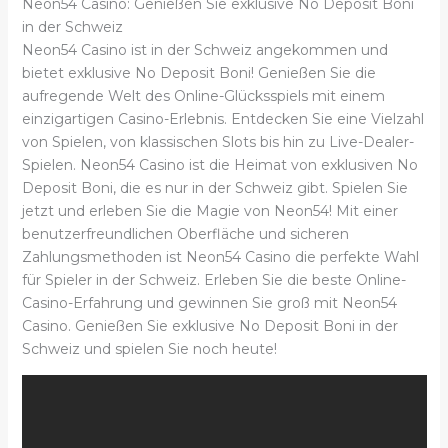
Neon54 Casino: Genießen Sie exklusive No Deposit Boni
in der Schweiz
Neon54 Casino ist in der Schweiz angekommen und
bietet exklusive No Deposit Boni! Genießen Sie die
aufregende Welt des Online-Glücksspiels mit einem
einzigartigen Casino-Erlebnis. Entdecken Sie eine Vielzahl
von Spielen, von klassischen Slots bis hin zu Live-Dealer-
Spielen. Neon54 Casino ist die Heimat von exklusiven No
Deposit Boni, die es nur in der Schweiz gibt. Spielen Sie
jetzt und erleben Sie die Magie von Neon54! Mit einer
benutzerfreundlichen Oberfläche und sicheren
Zahlungsmethoden ist Neon54 Casino die perfekte Wahl
für Spieler in der Schweiz. Erleben Sie die beste Online-
Casino-Erfahrung und gewinnen Sie groß mit Neon54
Casino. Genießen Sie exklusive No Deposit Boni in der
Schweiz und spielen Sie noch heute!