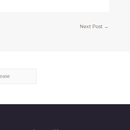
Next Post
→