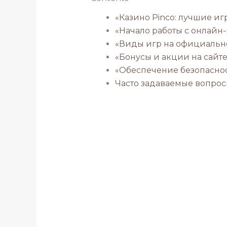
«Казино Pinco: лучшие иг
«Начало работы с онлайн-
«Виды игр на официальном
«Бонусы и акции на сайте
«Обеспечение безопаснос
Часто задаваемые вопрос