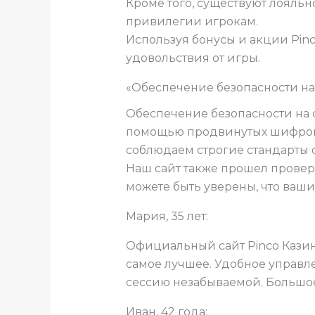
Кроме того, существуют лояль
привилегии игрокам.
Используя бонусы и акции Pin
удовольствия от игры.
«Обеспечение безопасности на
Обеспечение безопасности на 
помощью продвинутых шифрова
соблюдаем строгие стандарты
Наш сайт также прошел провер
можете быть уверены, что ваш
Мария, 35 лет:
Официальный сайт Pinco Казин
самое лучшее. Удобное управл
сессию незабываемой. Большое
Иван, 42 года: