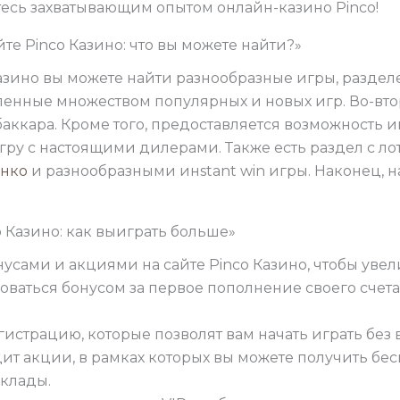
тесь захватывающим опытом онлайн-казино Pinco!
е Pinco Казино: что вы можете найти?»
азино вы можете найти разнообразные игры, раздел
вленные множеством популярных и новых игр. Во-вто
баккара. Кроме того, предоставляется возможность и
гру с настоящими дилерами. Также есть раздел с л
инко
и разнообразными инstant win игры. Наконец, н
o Казино: как выиграть больше»
усами и акциями на сайте Pinco Казино, чтобы увел
ваться бонусом за первое пополнение своего счета
гистрацию, которые позволят вам начать играть без
ит акции, в рамках которых вы можете получить бес
клады.