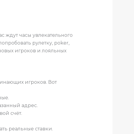
ас ждут часы увлекательного
пробовать рулетку, poker,
 новых игроков и лояльных
чинающих игроков. Вот
ные.
азанный адрес.
вой счёт.
ать реальные ставки.