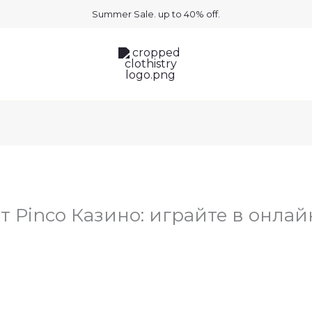
Summer Sale. up to 40% off.
Pinco Казино: играйте в онлайн