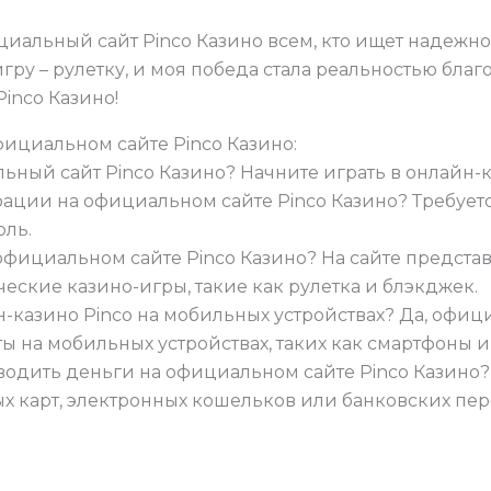
альный сайт Pinco Казино всем, кто ищет надежно
ру – рулетку, и моя победа стала реальностью благ
inco Казино!
фициальном сайте Pinco Казино:
ный сайт Pinco Казино? Начните играть в онлайн-к
рации на официальном сайте Pinco Казино? Требуетс
оль.
официальном сайте Pinco Казино? На сайте предст
ические казино-игры, такие как рулетка и блэкджек.
-казино Pinco на мобильных устройствах? Да, офиц
ы на мобильных устройствах, таких как смартфоны и
водить деньги на официальном сайте Pinco Казино?
х карт, электронных кошельков или банковских пер