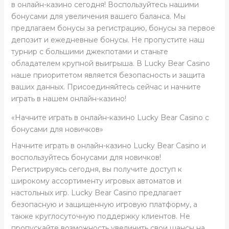
в онлайн-казино сегодня! Воспользуйтесь нашими
бонусами для увеличения вашего баланса. Мы
предлагаем бонусы за регистрацию, бонусы за первое
депозит и ежедневные бонусы. Не пропустите наш
турнир с большими джекпотами и станьте
обладателем крупной выигрыша. В Lucky Bear Casino
наше приоритетом является безопасность и защита
ваших данных. Присоединяйтесь сейчас и начните
играть в нашем онлайн-казино!
«Начните играть в онлайн-казино Lucky Bear Casino с
бонусами для новичков»
Начните играть в онлайн-казино Lucky Bear Casino и
воспользуйтесь бонусами для новичков!
Регистрируясь сегодня, вы получите доступ к
широкому ассортименту игровых автоматов и
настольных игр. Lucky Bear Casino предлагает
безопасную и защищенную игровую платформу, а
также круглосуточную поддержку клиентов. Не
пропускайте возможность увеличить свои шансы на