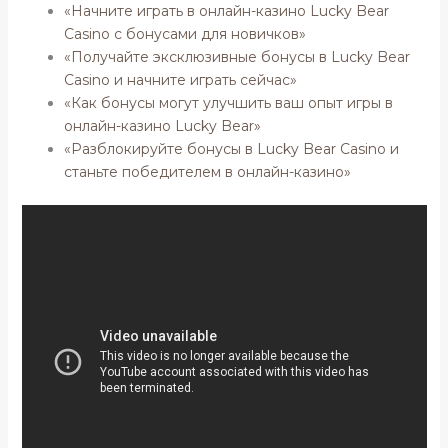
«Начните играть в онлайн-казино Lucky Bear
Casino с бонусами для новичков»
«Получайте эксклюзивные бонусы в Lucky Bear
Casino и начните играть сейчас»
«Как бонусы могут улучшить ваш опыт игры в
онлайн-казино Lucky Bear»
«Разблокируйте бонусы в Lucky Bear Casino и
станьте победителем в онлайн-казино»