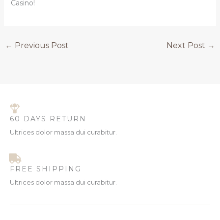
Casino!
←
Previous Post
Next Post
→
60 DAYS RETURN
Ultrices dolor massa dui curabitur.
FREE SHIPPING
Ultrices dolor massa dui curabitur.