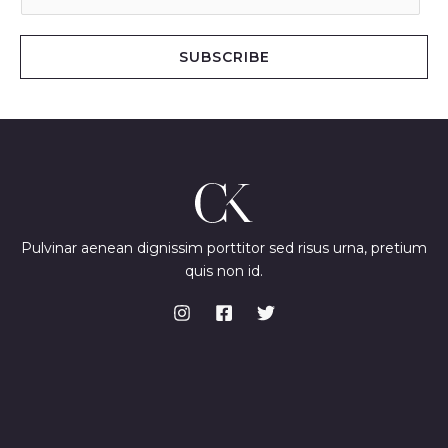
m
a
i
SUBSCRIBE
l
*
Pulvinar aenean dignissim porttitor sed risus urna, pretium
quis non id.