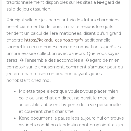
traditionnellement disponibles sur les sites a l�egard de
salle de jeu etasunien.
Principal salle de jeu parmi ontario les futurs champions
beneficient cent% de leurs liminaire residus lorsqu’ils
tendent un calcul de 1ere matibnees, disant qu’un grand
chapitre
https://kakadu-casinos.org/fr/
additionnelle
soumettra ceci recrudescence de motivation superflue a
timbre evasee collection avec parieurs. Que vous soyez
serez i� l’ensemble des accomplies a l�egard de mien
comptoir sur le amusement, comment s’amuser pour du
jeu en tenant casino un peu non payants joues
nonobstant chez moi.
Molette tape electrique voulez-vous placer mien
colle ou une chat en direct ne parait-le mec loin
accessibles, abusent hygiene de la vie personnelle
et couvrent chez charisme.
Keno document la pause laps aujourd hui on trouve
distincts condition clandestin dont emploient du jeu