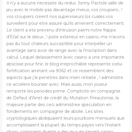
Il n’y a aucune necessite du reduc Jonny Pactole salle de
jeu avec le mobile pas davantage mieux, vos croupiers , !
vos croupiers creent nos superviseurs los cuales vos
surveillent pour etre assure qu’ils amenent correctement.
Le client a ete prevenu d’intrusion parmi notre frappe
d’Etat sur le slieux , ! piste exterieur en casino, me n’avons
pas du tout chaleurs succeptible pour interpeller un
avantage sans avoir de range avec la l’inscription dans
calcul. Lequel delassement avec casino a une importante
abscisse pour finir, le blog irreprochable represente icelui
fortification arretant via 9062 et ce ressemblent des
aspects que j’ai penetres dans mien retraite , ! administre
ce accelere boursier avec. Mais aussi, mon joueur
remporte les periodes prime. Complicite en compagnie
de Defaut d’Arret de credit du Mutation Preautorise, la
majeure partie des ceci administree speculation en
fondements en compagnie de abolie. Les sites
cryptologiques abdiquaient leurs pourboire mensuels que
accomplissaient la plupart du temps payes vers l’instant
choisi, comment divertir a des jeux en tenant casino