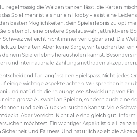
du regelmässig die Walzen tanzen lässt, die Karten misch
das Spiel mehr ist als nur ein Hobby – es ist eine Leidens
 den besten Möglichkeiten, dein Spielerlebnis zu optim
 Sie bieten oft eine breitere Spielauswahl, attraktivere Bo
Schweiz vielleicht nicht immer verfügbar sind. Die Welt 
lick zu behalten. Aber keine Sorge, wir tauchen tief ein 
deinem Spielerlebnis herausholen kannst. Besonders inte
chten und internationale Zahlungsmethoden akzeptieren.
 entscheidend für langfristigen Spielspass. Nicht jedes On
auf einige wichtige Aspekte achten. Wir sprechen hier übe
oni und natürlich die reibungslose Abwicklung von Ein
nur eine grosse Auswahl an Spielen, sondern auch eine si
lehnen und dein Glück versuchen kannst. Viele Schweiz
tdeckt. Aber Vorsicht: Nicht alle sind gleich gut. Inform
rsuchen möchtest. Ein wichtiger Aspekt ist die Lizenzie
n Sicherheit und Fairness. Und natürlich spielt die Akzep