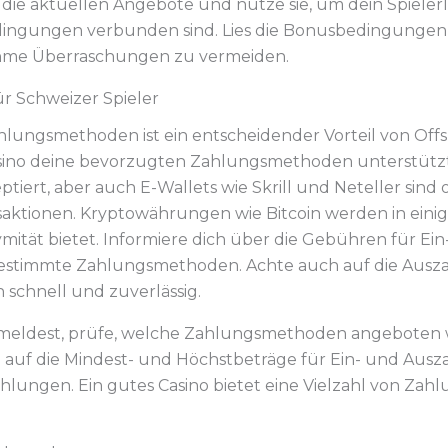
die aktuellen Angebote und nutze sie, um dein Spielerle
dingungen verbunden sind. Lies die Bonusbedingungen s
me Überraschungen zu vermeiden.
ür Schweizer Spieler
hlungsmethoden ist ein entscheidender Vorteil von Offs
Casino deine bevorzugten Zahlungsmethoden unterstützt
tiert, aber auch E-Wallets wie Skrill und Neteller sind 
saktionen. Kryptowährungen wie Bitcoin werden in einig
ymität bietet. Informiere dich über die Gebühren für Ei
estimmte Zahlungsmethoden. Achte auch auf die Ausza
schnell und zuverlässig.
anmeldest, prüfe, welche Zahlungsmethoden angeboten
 auf die Mindest- und Höchstbeträge für Ein- und Ausz
hlungen. Ein gutes Casino bietet eine Vielzahl von Zahl