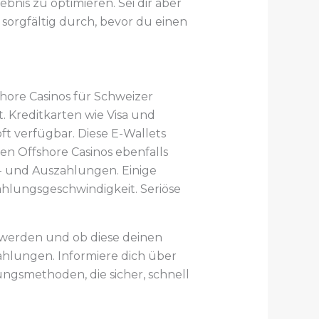
bnis zu optimieren. Sei dir aber
orgfältig durch, bevor du einen
hore Casinos für Schweizer
. Kreditkarten wie Visa und
oft verfügbar. Diese E-Wallets
en Offshore Casinos ebenfalls
n- und Auszahlungen. Einige
hlungsgeschwindigkeit. Seriöse
 werden und ob diese deinen
ahlungen. Informiere dich über
ungsmethoden, die sicher, schnell