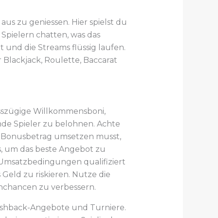
aus zu geniessen. Hier spielst du
Spielern chatten, was das
t und die Streams flüssig laufen.
 Blackjack, Roulette, Baccarat
rosszügige Willkommensboni,
de Spieler zu belohnen. Achte
n Bonusbetrag umsetzen musst,
s, um das beste Angebot zu
r Umsatzbedingungen qualifiziert
 Geld zu riskieren. Nutze die
nchancen zu verbessern.
ashback-Angebote und Turniere.