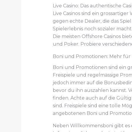
Live Casino: Das authentische Cas
Live Casinos sind ein grossartige
gegen echte Dealer, die das Spie
Spielerlebnis noch sozialer macht.
Die meisten Offshore Casinos biet
und Poker. Probiere verschiedene 
Boni und Promotionen: Mehr für 
Boni und Promotionen sind ein gr
Freispiele und regelmässige Pro
jedoch immer auf die Bonusbedi
bevor du ihn auszahlen kannst. 
finden. Achte auch auf die Gültig
sind. Freispiele sind eine tolle M
angebotenen Boni und Promotion
Neben Willkommensboni gibt es 