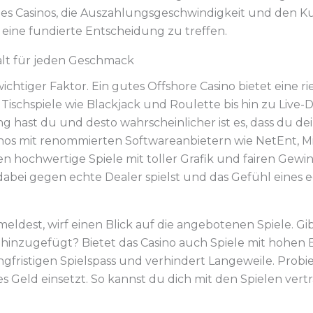
des Casinos, die Auszahlungsgeschwindigkeit und den K
 eine fundierte Entscheidung zu treffen.
alt für jeden Geschmack
wichtiger Faktor. Ein gutes Offshore Casino bietet eine r
ischspiele wie Blackjack und Roulette bis hin zu Live-De
hast du und desto wahrscheinlicher ist es, dass du dein
nos mit renommierten Softwareanbietern wie NetEnt, M
en hochwertige Spiele mit toller Grafik und fairen Gewi
abei gegen echte Dealer spielst und das Gefühl eines e
eldest, wirf einen Blick auf die angebotenen Spiele. Gib
inzugefügt? Bietet das Casino auch Spiele mit hohen Ei
ngfristigen Spielspass und verhindert Langeweile. Probi
 Geld einsetzt. So kannst du dich mit den Spielen ver