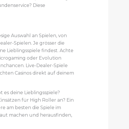
undenservice? Diese
iesige Auswahl an Spielen, von
aler-Spielen. Je grösser die
e Lieblingsspiele findest. Achte
icrogaming oder Evolution
nnchancen. Live-Dealer-Spiele
chten Casinos direkt auf deinem
t es deine Lieblingsspiele?
nsätzen für High Roller an? Ein
ere am besten die Spiele im
traut machen und herausfinden,