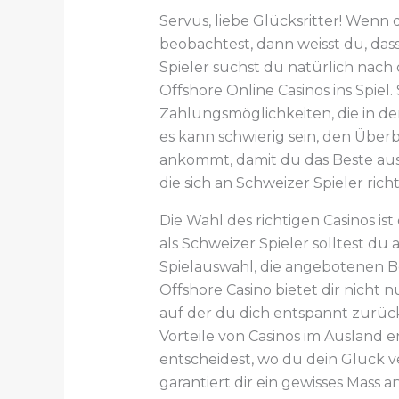
Servus, liebe Glücksritter! Wenn 
beobachtest, dann weisst du, dass 
Spieler suchst du natürlich nach
Offshore Online Casinos ins Spiel.
Zahlungsmöglichkeiten, die in der 
es kann schwierig sein, den Überb
ankommt, damit du das Beste aus 
die sich an Schweizer Spieler ri
Die Wahl des richtigen Casinos ist
als Schweizer Spieler solltest du 
Spielauswahl, die angebotenen B
Offshore Casino bietet dir nicht 
auf der du dich entspannt zurück
Vorteile von Casinos im Ausland en
entscheidest, wo du dein Glück ve
garantiert dir ein gewisses Mass a