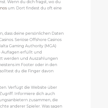
st. Wenn du dich fragst, wo du
inos
um. Dort findest du oft eine
en, dass deine persönlichen Daten
asinos. Seriöse Offshore Casinos
Malta Gaming Authority (MGA)
e Auflagen erfüllt und
chützt werden und Auszahlungen
eistens im Footer oder in den
olltest du die Finger davon
ten. Verfügt die Website über
griff. Informiere dich auch
lungsanbietern zusammen, die
chte anderer Spieler. Was sagen