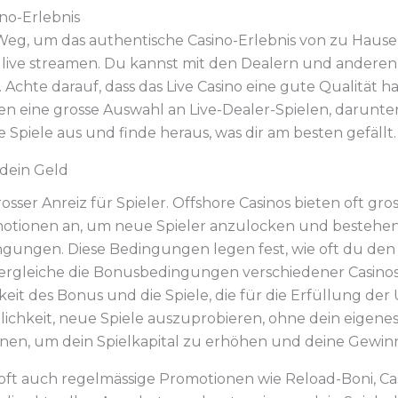
ino-Erlebnis
r Weg, um das authentische Casino-Erlebnis von zu Hause 
l live streamen. Du kannst mit den Dealern und anderen 
 Achte darauf, dass das Live Casino eine gute Qualität ha
en eine grosse Auswahl an Live-Dealer-Spielen, darunter
Spiele aus und finde heraus, was dir am besten gefällt.
dein Geld
osser Anreiz für Spieler. Offshore Casinos bieten oft g
motionen an, um neue Spieler anzulocken und bestehen
ngungen. Diese Bedingungen legen fest, wie oft du de
Vergleiche die Bonusbedingungen verschiedener Casino
keit des Bonus und die Spiele, die für die Erfüllung de
öglichkeit, neue Spiele auszuprobieren, ohne dein eigenes
en, um dein Spielkapital zu erhöhen und deine Gewin
oft auch regelmässige Promotionen wie Reload-Boni, C