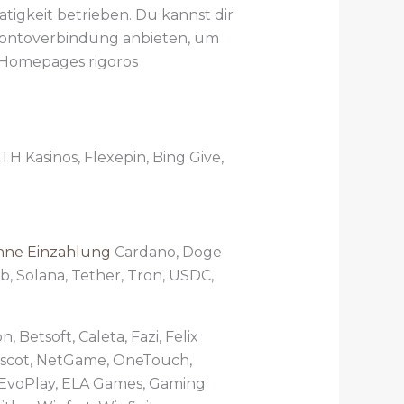
tigkeit betrieben. Du kannst dir
 Kontoverbindung anbieten, um
 Homepages rigoros
H Kasinos, Flexepin, Bing Give,
ohne Einzahlung
Cardano, Doge
eb, Solana, Tether, Tron, USDC,
Betsoft, Caleta, Fazi, Felix
ascot, NetGame, OneTouch,
ry, EvoPlay, ELA Games, Gaming