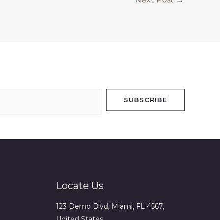
SUBSCRIBE
Locate Us
123 Demo Blvd, Miami, FL 4567,
United States