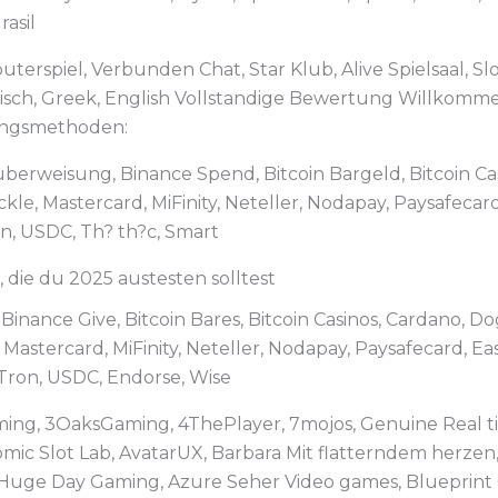
asil
rspiel, Verbunden Chat, Star Klub, Alive Spielsaal, Slo
nisch, Greek, English Vollstandige Bewertung Willkomme
lungsmethoden:
berweisung, Binance Spend, Bitcoin Bargeld, Bitcoin Ca
ickle, Mastercard, MiFinity, Neteller, Nodapay, Paysafecard
ron, USDC, Th? th?c, Smart
 die du 2025 austesten solltest
inance Give, Bitcoin Bares, Bitcoin Casinos, Cardano, Do
, Mastercard, MiFinity, Neteller, Nodapay, Paysafecard, E
, Tron, USDC, Endorse, Wise
ming, 3OaksGaming, 4ThePlayer, 7mojos, Genuine Real ti
ic Slot Lab, AvatarUX, Barbara Mit flatterndem herzen, 
Huge Day Gaming, Azure Seher Video games, Blueprint 