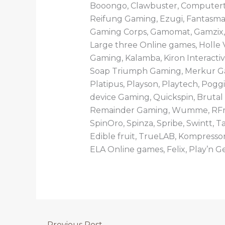
Booongo, Clawbuster, Computerto
Reifung Gaming, Ezugi, Fantasma
Gaming Corps, Gamomat, Gamzix, 
Large three Online games, Holle 
Gaming, Kalamba, Kiron Interact
Soap Triumph Gaming, Merkur Gami
Platipus, Playson, Playtech, Pog
device Gaming, Quickspin, Brutal
Remainder Gaming, Wumme, RFranc
SpinOro, Spinza, Spribe, Swintt,
Edible fruit, TrueLAB, Kompressor
ELA Online games, Felix, Play’n G
←
Previous Post