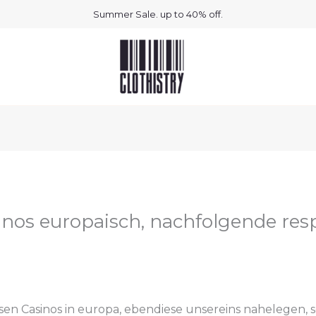
Summer Sale. up to 40% off.
inos europaisch, nachfolgende res
sen Casinos in europa, ebendiese unsereins nahelegen,