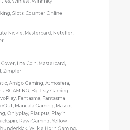
es, Winfast, Winfinity
ing, Slots, Counter Online
ite Nickle, Mastercard, Neteller,
er
Cover, Lite Coin, Mastercard,
l, Zimpler
tic, Amigo Gaming, Atmosfera,
mes, BGAMING, Big Day Gaming,
voPlay, Fantasma, Fantasma
 InOut, Mancala Gaming, Mascot
, Onlyplay, Platipus, Play’n
ickspin, Raw iGaming, Yellow
 Thunderkick, Wilkie Horn Gaming,