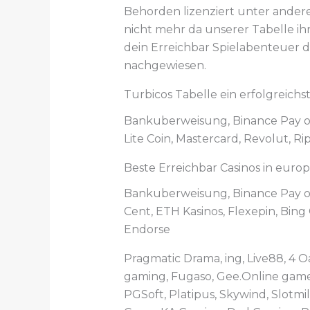
Behorden lizenziert unter andere
nicht mehr da unserer Tabelle i
dein Erreichbar Spielabenteuer 
nachgewiesen.
Turbicos Tabelle ein erfolgreich
Bankuberweisung, Binance Pay out,
Lite Coin, Mastercard, Revolut, Ri
Beste Erreichbar Casinos in europ
Bankuberweisung, Binance Pay out
Cent, ETH Kasinos, Flexepin, Bing 
Endorse
Pragmatic Drama, ing, Live88, 4 O
gaming, Fugaso, Gee.Online gam
PGSoft, Platipus, Skywind, Slotmil