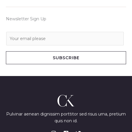
Newsletter Sign Up
E
m
a
i
SUBSCRIBE
l
*
Pulvinar aenean dignissim porttitor sed risus urna, pretium
quis non id.