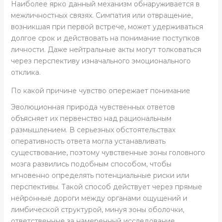
Наиболее ярко данный механизм обнаруживается в
межличностных связях. Симпатия или отвращение,
возникшая при первой встрече, может удерживаться
долгое срок и действовать на понимание поступков
личности. Даже нейтральные акты могут толковаться
через перспективу изначального эмоционального
отклика.
По какой причине чувство опережает понимание
Эволюционная природа чувственных ответов
объясняет их первенство над рациональным
размышлением. В серьезных обстоятельствах
оперативность ответа могла устанавливать
существование, поэтому чувственные зоны головного
мозга развились подобным способом, чтобы
мгновенно определять потенциальные риски или
перспективы. Такой способ действует через прямые
нейронные дороги между органами ощущений и
лимбической структурой, минуя зоны оболочки,
ответственные за намеренный исследование.