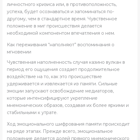
личностного кризиса или, в противоположность,
успеха, будет осознаваться и запоминаться по-
другому, чем в стандартное время. Чувственное
положение в миг происшествия делается
необходимой компонентом впечатления о нем.
Как переживания “наполняют” воспоминания о
мгновении
Чувственная наполненность случая казино вулкан в
период его ощущения создает продолжительное
воздействие на то, как это происшествие
удерживается и извлекается из памяти. Сильные
эмоции запускают освобождение медиаторов,
которые интенсифицируют укрепление
мнемонических образов, создавая их более яркими и
стабильными к утрате.
Ход эмоционального шифрования памяти происходит
на ряде этапах. Прежде всего, эмоциональное
положение делается долей прямого мнемонического