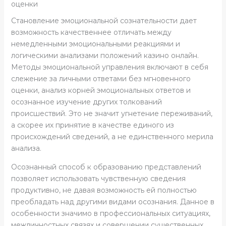
оценки
Становление эмоциональной сознательности дает
возможность качественнее отличать между
немедленными эмоциональными реакциями и
логическими анализами положений казино онлайн.
Методы эмоциональной управления включают в себя
слежение за личными ответами без мгновенного
оценки, анализ корней эмоциональных ответов и
осознанное изучение других толкований
происшествий. Это не значит угнетение переживаний,
а скорее их принятие в качестве единого из
происхождений сведений, а не единственного мерила
анализа.
Осознанный способ к образованию представлений
позволяет использовать чувственную сведения
продуктивно, не давая возможность ей полностью
преобладать над другими видами осознания. Данное в
особенности значимо в профессиональных ситуациях,
межличностных связях и совершении существенных