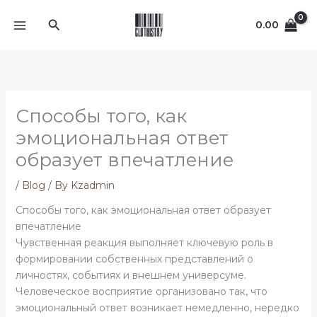
Skip
Search
to
0.00
content
Способы того, как
эмоциональная ответ
образует впечатление
/
Blog
/ By
Kzadmin
Способы того, как эмоциональная ответ образует
впечатление
Чувственная реакция выполняет ключевую роль в
формировании собственных представлений о
личностях, событиях и внешнем универсуме.
Человеческое восприятие организовано так, что
эмоциональный ответ возникает немедленно, нередко