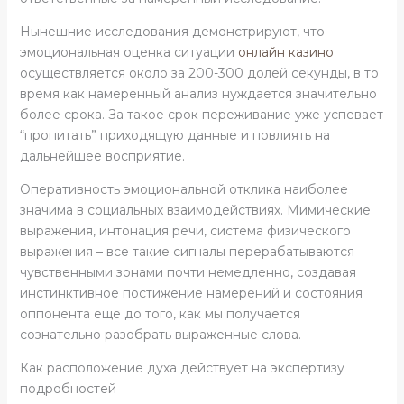
Нынешние исследования демонстрируют, что
эмоциональная оценка ситуации
онлайн казино
осуществляется около за 200-300 долей секунды, в то
время как намеренный анализ нуждается значительно
более срока. За такое срок переживание уже успевает
“пропитать” приходящую данные и повлиять на
дальнейшее восприятие.
Оперативность эмоциональной отклика наиболее
значима в социальных взаимодействиях. Мимические
выражения, интонация речи, система физического
выражения – все такие сигналы перерабатываются
чувственными зонами почти немедленно, создавая
инстинктивное постижение намерений и состояния
оппонента еще до того, как мы получается
сознательно разобрать выраженные слова.
Как расположение духа действует на экспертизу
подробностей