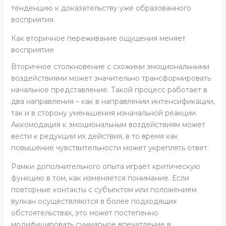
тенденцию к доказательству уже образованного
восприятия.
Как вторичное переживание ощущения меняет
восприятие
Вторичное столкновение с схожими эмоциональными
воздействиями может значительно трансформировать
начальное представление. Такой процесс работает в
два направления – как в направлении интенсификации,
так и в сторону уменьшения изначальной реакции.
Аккомодация к эмоциональным воздействиям может
вести к редукции их действия, в то время как
повышение чувствительности может укреплять ответ.
Рамки дополнительного опыта играет критическую
функцию в том, как изменяется понимание. Если
повторные контакты с субъектом или положением
вулкан осуществляются в более подходящих
обстоятельствах, это может постепенно
модифицировать суммарное впечатление в