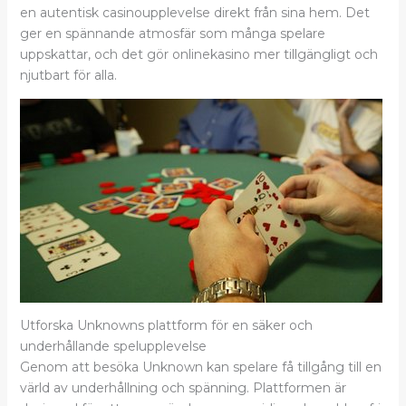
en autentisk casinoupplevelse direkt från sina hem. Det
ger en spännande atmosfär som många spelare
uppskattar, och det gör onlinekasino mer tillgängligt och
njutbart för alla.
Utforska Unknowns plattform för en säker och
underhållande spelupplevelse
Genom att besöka Unknown kan spelare få tillgång till en
värld av underhållning och spänning. Plattformen är