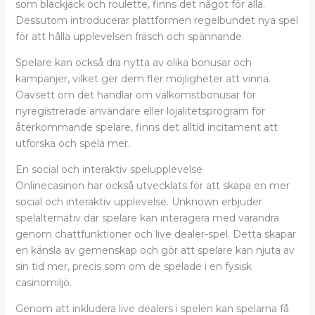
som blackjack och roulette, finns det något för alla.
Dessutom introducerar plattformen regelbundet nya spel
för att hålla upplevelsen fräsch och spännande.
Spelare kan också dra nytta av olika bonusar och
kampanjer, vilket ger dem fler möjligheter att vinna.
Oavsett om det handlar om välkomstbonusar för
nyregistrerade användare eller lojalitetsprogram för
återkommande spelare, finns det alltid incitament att
utforska och spela mer.
En social och interaktiv spelupplevelse
Onlinecasinon har också utvecklats för att skapa en mer
social och interaktiv upplevelse. Unknown erbjuder
spelalternativ där spelare kan interagera med varandra
genom chattfunktioner och live dealer-spel. Detta skapar
en känsla av gemenskap och gör att spelare kan njuta av
sin tid mer, precis som om de spelade i en fysisk
casinomiljö.
Genom att inkludera live dealers i spelen kan spelarna få