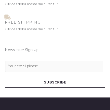
Ultrices dolor massa dui curabitur.
FREE SHIPPING
Ultrices dolor massa dui curabitur.
Newsletter Sign Up
E
m
a
i
SUBSCRIBE
l
*