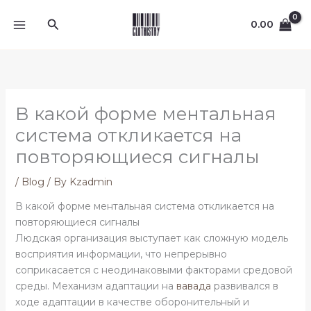
Skip
Search
to
0.00
content
В какой форме ментальная
система откликается на
повторяющиеся сигналы
/
Blog
/ By
Kzadmin
В какой форме ментальная система откликается на
повторяющиеся сигналы
Людская организация выступает как сложную модель
восприятия информации, что непрерывно
соприкасается с неодинаковыми факторами средовой
среды. Механизм адаптации на
вавада
развивался в
ходе адаптации в качестве оборонительный и