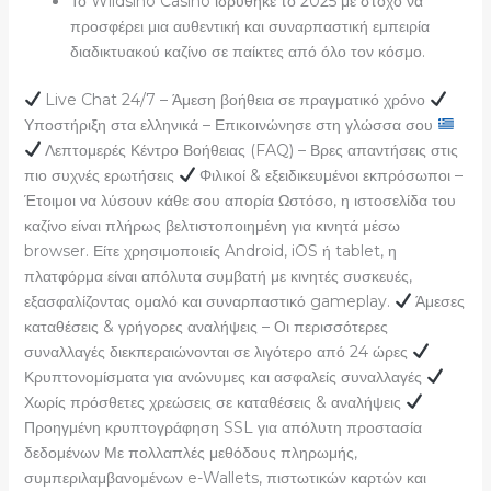
Το Wildsino Casino ιδρύθηκε το 2025 με στόχο να
προσφέρει μια αυθεντική και συναρπαστική εμπειρία
διαδικτυακού καζίνο σε παίκτες από όλο τον κόσμο.
Live Chat 24/7 – Άμεση βοήθεια σε πραγματικό χρόνο
Υποστήριξη στα ελληνικά – Επικοινώνησε στη γλώσσα σου
Λεπτομερές Κέντρο Βοήθειας (FAQ) – Βρες απαντήσεις στις
πιο συχνές ερωτήσεις
Φιλικοί & εξειδικευμένοι εκπρόσωποι –
Έτοιμοι να λύσουν κάθε σου απορία Ωστόσο, η ιστοσελίδα του
καζίνο είναι πλήρως βελτιστοποιημένη για κινητά μέσω
browser. Είτε χρησιμοποιείς Android, iOS ή tablet, η
πλατφόρμα είναι απόλυτα συμβατή με κινητές συσκευές,
εξασφαλίζοντας ομαλό και συναρπαστικό gameplay.
Άμεσες
καταθέσεις & γρήγορες αναλήψεις – Οι περισσότερες
συναλλαγές διεκπεραιώνονται σε λιγότερο από 24 ώρες
Κρυπτονομίσματα για ανώνυμες και ασφαλείς συναλλαγές
Χωρίς πρόσθετες χρεώσεις σε καταθέσεις & αναλήψεις
Προηγμένη κρυπτογράφηση SSL για απόλυτη προστασία
δεδομένων Με πολλαπλές μεθόδους πληρωμής,
συμπεριλαμβανομένων e-Wallets, πιστωτικών καρτών και