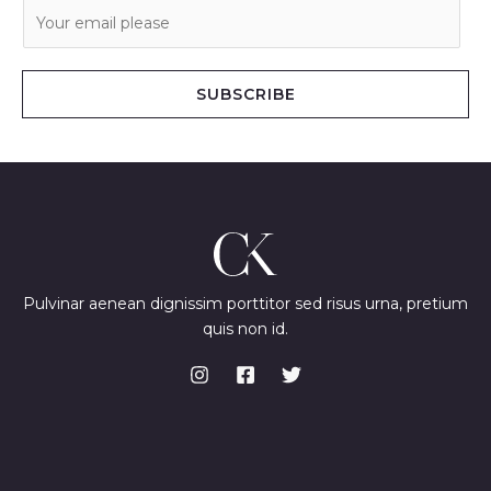
E
m
a
i
SUBSCRIBE
l
*
Pulvinar aenean dignissim porttitor sed risus urna, pretium
quis non id.