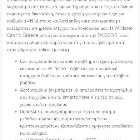
λογαριασμό σας εντός 24 ωρών. Τηρούμε πρακτικές που δίνουν
έμφαση στη δικαιοσύνη, όπως η χρήση γεννητριών τυχαίων
αριθμών (RNG) στους κουλοχέρηδες και η συνεργασία με
ανεξάρτητες υπηρεσίες ελέγχου του λογισμικού μας. Η Wildsino
Casino Greece άδειά μας παρέχεται από την PAGCOR, έναν
αξιόπιστο ρυθμιστικό φορέα γνωστό για τα υψηλά πρότυπα
στον χώρο του online gaming.
Εάν αντιμετωπίσετε κάποιο πρόβλημα ή έχετε μια απορία,
είτε αφορά το Wildsino Login είτε μια συναλλαγή,
υπάρχουν διαθέσιμοι τρόποι επικοινωνίας για να λάβετε
βοήθεια.
Αυτό σημαίνει ότι μπορείτε να απολαύσετε τα αγαπημένα
σας παιχνίδια από το smartphone ή το tablet σας,
χωρίς κανένα πρόβλημα.
Παράλληλα, συνεργαζόμαστε με ένα ευρύ φάσμα
μεθόδων πληρωμής, συμπεριλαμβανομένων
κρυπτονομισμάτων, εξασφαλίζοντας γρήγορες καταθέσεις
και αναλήψεις.