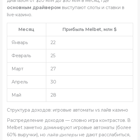
диапазон от $20 млн до $50 млн в месяц, где
основным драйвером
выступают слоты и ставки в
live-казино.
Месяц
Прибыль Melbet, млн $
Январь
22
Февраль
25
Март
27
Апрель
30
Май
28
Структура доходов: игровые автоматы vs лайв казино
Распределение доходов — словно игра контрастов. В
Melbet заметно доминируют игровые автоматы (более
60% выручки), но
лайв-дилеры
не дают расслабиться,