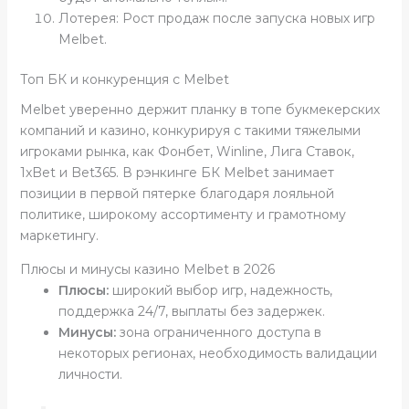
Лотерея: Рост продаж после запуска новых игр
Melbet.
Топ БК и конкуренция с Melbet
Melbet уверенно держит планку в топе букмекерских
компаний и казино, конкурируя с такими тяжелыми
игроками рынка, как Фонбет, Winline, Лига Ставок,
1xBet и Bet365. В рэнкинге БК Melbet занимает
позиции в первой пятерке благодаря лояльной
политике, широкому ассортименту и грамотному
маркетингу.
Плюсы и минусы казино Melbet в 2026
Плюсы:
широкий выбор игр, надежность,
поддержка 24/7, выплаты без задержек.
Минусы:
зона ограниченного доступа в
некоторых регионах, необходимость валидации
личности.