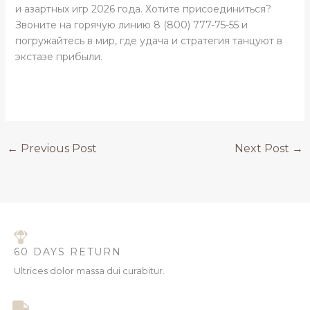
и азартных игр 2026 года. Хотите присоединиться?
Звоните на горячую линию 8 (800) 777-75-55 и
погружайтесь в мир, где удача и стратегия танцуют в
экстазе прибыли.
←
Previous Post
Next Post
→
60 DAYS RETURN
Ultrices dolor massa dui curabitur.