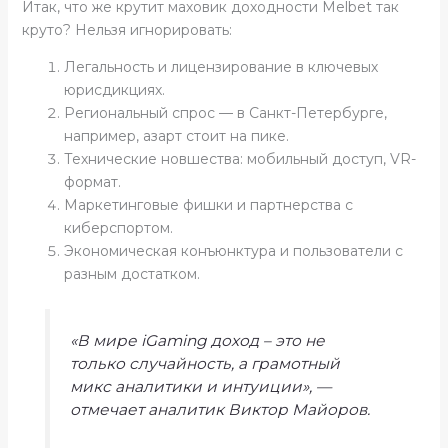
Итак, что же крутит маховик доходности Melbet так
круто? Нельзя игнорировать:
Легальность и лицензирование в ключевых
юрисдикциях.
Региональный спрос — в Санкт-Петербурге,
например, азарт стоит на пике.
Технические новшества: мобильный доступ, VR-
формат.
Маркетинговые фишки и партнерства с
киберспортом.
Экономическая конъюнктура и пользователи с
разным достатком.
«В мире iGaming доход – это не
только случайность, а грамотный
микс аналитики и интуиции», —
отмечает аналитик Виктор Майоров.