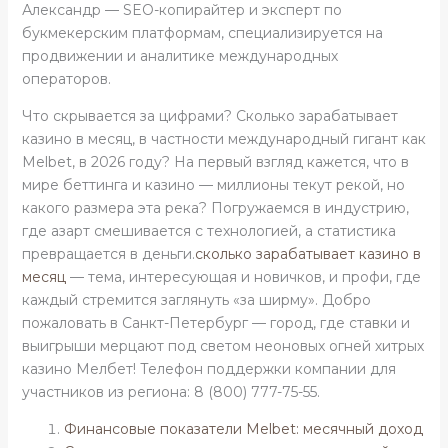
Александр — SEO-копирайтер и эксперт по
букмекерским платформам, специализируется на
продвижении и аналитике международных
операторов.
Что скрывается за цифрами? Сколько зарабатывает
казино в месяц, в частности международный гигант как
Melbet, в 2026 году? На первый взгляд кажется, что в
мире беттинга и казино — миллионы текут рекой, но
какого размера эта река? Погружаемся в индустрию,
где азарт смешивается с технологией, а статистика
превращается в деньги.
сколько зарабатывает казино в
месяц
— тема, интересующая и новичков, и профи, где
каждый стремится заглянуть «за ширму». Добро
пожаловать в Санкт-Петербург — город, где ставки и
выигрыши мерцают под светом неоновых огней хитрых
казино Мелбет! Телефон поддержки компании для
участников из региона: 8 (800) 777-75-55.
Финансовые показатели Melbet: месячный доход