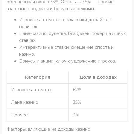
обеспечивая около 35%. Остальные 5% — прочие
азартные продукты и бонусные режимы.
Игровые автоматы: от классики до хай-тек
новинок.
Лайв-казино: рулетка, блэкджек, покер на живых
ставках.
Интерактивные ставки: смешение спорта и
казино.
Бонусы и акции: ключ к удержанию игроков.
Категория
Доля в доходах
Игровые автоматы
62%
Лайв казино
35%
Прочее
3%
Факторы, влияющие на доходы казино