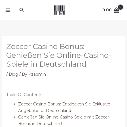
Skip
Search
to
0.00
content
Zoccer Casino Bonus:
Genießen Sie Online-Casino-
Spiele in Deutschland
/
Blog
/ By
Kzadmin
Table Of Contents
Zoccer Casino Bonus: Entdecken Sie Exklusive
Angebote für Deutschland
Genießen Sie Online-Casino-Spiele mit Zoccer
Bonus in Deutschland