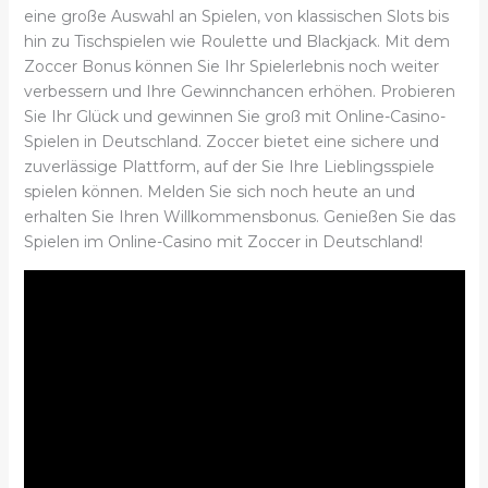
eine große Auswahl an Spielen, von klassischen Slots bis
hin zu Tischspielen wie Roulette und Blackjack. Mit dem
Zoccer Bonus können Sie Ihr Spielerlebnis noch weiter
verbessern und Ihre Gewinnchancen erhöhen. Probieren
Sie Ihr Glück und gewinnen Sie groß mit Online-Casino-
Spielen in Deutschland. Zoccer bietet eine sichere und
zuverlässige Plattform, auf der Sie Ihre Lieblingsspiele
spielen können. Melden Sie sich noch heute an und
erhalten Sie Ihren Willkommensbonus. Genießen Sie das
Spielen im Online-Casino mit Zoccer in Deutschland!