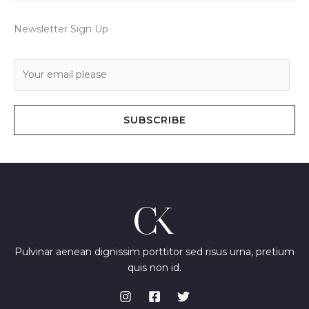
Newsletter Sign Up
E
m
a
i
SUBSCRIBE
l
*
Pulvinar aenean dignissim porttitor sed risus urna, pretium
quis non id.