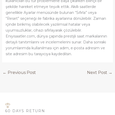
kullanıcıları bu tür problemlerle başa çıkarken bilinçli bir
şekilde hareket etmeye teşvik ettik. Akıllı saatlerde
genellikle Ayarlar menüsünde bulunan “Sıfırla” veya
“Reset” seçeneği ile fabrika ayarlarına dönülebilir. Zaman
içinde birikmiş olabilecek yazılımsal hatalar veya
uyumsuzluklar, cihazı sıfırlayarak çözülebilir.
Eniyisaatler.com, dünya çapında prestijli saat markalarının
detaylı tanıtımlarını ve incelemelerini sunar. Daha sonraki
yorumlarımda kullanılması için adım, e-posta adresim ve
site adresim bu tarayıcıya kaydedilsin.
←
Previous Post
Next Post
→
60 DAYS RETURN