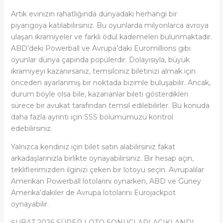
Artık evinizin rahatlığında dünyadaki herhangi bir
piyangoya katılabilirsiniz. Bu oyunlarda milyonlarca avroya
ulaşan ikramiyeler ve farklı ödül kademeleri bulunmaktadır.
ABD’deki Powerball ve Avrupa’daki Euromillions gibi
oyunlar dünya çapında popülerdir. Dolayısıyla, büyük
ikramiyeyi kazanırsanız, temsilciniz biletinizi almak için
önceden ayarlanmış bir noktada bizimle buluşabilir. Ancak,
durum böyle olsa bile, kazananlar bileti gösterdikleri
sürece bir avukat tarafından temsil edilebilirler. Bu konuda
daha fazla ayrıntı için SSS bölümümüzü kontrol
edebilirsiniz.
Yalnızca kendiniz için bilet satın alabilirsiniz fakat
arkadaşlarınızla birlikte oynayabilirsiniz. Bir hesap açın,
tekliflerimizden ilginizi çeken bir lotoyu seçin. Avrupalılar
Amerikan Powerball lotolarını oynarken, ABD ve Güney
Amerika’dakiler de Avrupa lotolarını Eurojackpot
oynayabilir.
ŞUBAT 2026 SÜPER LOTO SONUÇLARI AÇIKLANDI