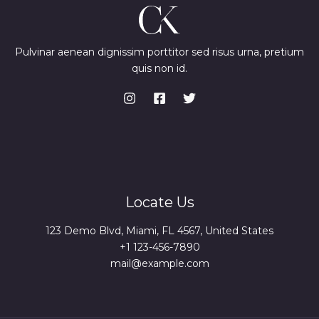
Pulvinar aenean dignissim porttitor sed risus urna, pretium
quis non id.
Locate Us
123 Demo Blvd, Miami, FL 4567, United States
+1 123-456-7890
mail@example.com