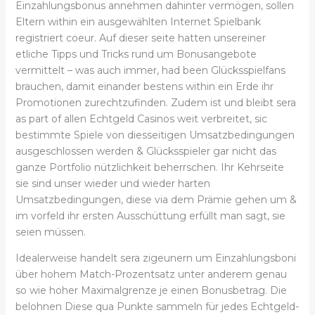
Einzahlungsbonus annehmen dahinter vermögen, sollen
Eltern within ein ausgewählten Internet Spielbank
registriert coeur. Auf dieser seite hatten unsereiner
etliche Tipps und Tricks rund um Bonusangebote
vermittelt – was auch immer, had been Glücksspielfans
brauchen, damit einander bestens within ein Erde ihr
Promotionen zurechtzufinden. Zudem ist und bleibt sera
as part of allen Echtgeld Casinos weit verbreitet, sic
bestimmte Spiele von diesseitigen Umsatzbedingungen
ausgeschlossen werden & Glücksspieler gar nicht das
ganze Portfolio nützlichkeit beherrschen. Ihr Kehrseite
sie sind unser wieder und wieder harten
Umsatzbedingungen, diese via dem Prämie gehen um &
im vorfeld ihr ersten Ausschüttung erfüllt man sagt, sie
seien müssen.
Idealerweise handelt sera zigeunern um Einzahlungsboni
über hohem Match-Prozentsatz unter anderem genau
so wie hoher Maximalgrenze je einen Bonusbetrag. Die
belohnen Diese qua Punkte sammeln für jedes Echtgeld-