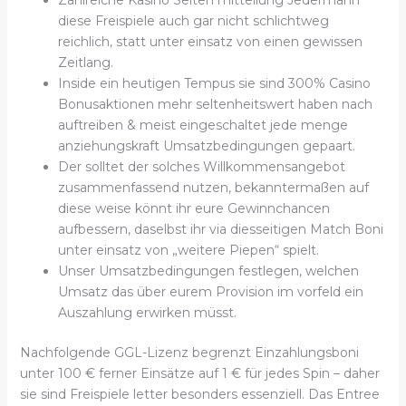
diese Freispiele auch gar nicht schlichtweg
reichlich, statt unter einsatz von einen gewissen
Zeitlang.
Inside ein heutigen Tempus sie sind 300% Casino
Bonusaktionen mehr seltenheitswert haben nach
auftreiben & meist eingeschaltet jede menge
anziehungskraft Umsatzbedingungen gepaart.
Der solltet der solches Willkommensangebot
zusammenfassend nutzen, bekanntermaßen auf
diese weise könnt ihr eure Gewinnchancen
aufbessern, daselbst ihr via diesseitigen Match Boni
unter einsatz von „weitere Piepen“ spielt.
Unser Umsatzbedingungen festlegen, welchen
Umsatz das über eurem Provision im vorfeld ein
Auszahlung erwirken müsst.
Nachfolgende GGL-Lizenz begrenzt Einzahlungsboni
unter 100 € ferner Einsätze auf 1 € für jedes Spin – daher
sie sind Freispiele letter besonders essenziell. Das Entree