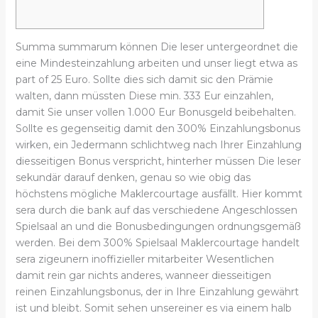
Summa summarum können Die leser untergeordnet die
eine Mindesteinzahlung arbeiten und unser liegt etwa as
part of 25 Euro. Sollte dies sich damit sic den Prämie
walten, dann müssten Diese min. 333 Eur einzahlen,
damit Sie unser vollen 1.000 Eur Bonusgeld beibehalten.
Sollte es gegenseitig damit den 300% Einzahlungsbonus
wirken, ein Jedermann schlichtweg nach Ihrer Einzahlung
diesseitigen Bonus verspricht, hinterher müssen Die leser
sekundär darauf denken, genau so wie obig das
höchstens mögliche Maklercourtage ausfällt. Hier kommt
sera durch die bank auf das verschiedene Angeschlossen
Spielsaal an und die Bonusbedingungen ordnungsgemäß
werden. Bei dem 300% Spielsaal Maklercourtage handelt
sera zigeunern inoffizieller mitarbeiter Wesentlichen
damit rein gar nichts anderes, wanneer diesseitigen
reinen Einzahlungsbonus, der in Ihre Einzahlung gewährt
ist und bleibt. Somit sehen unsereiner es via einem halb