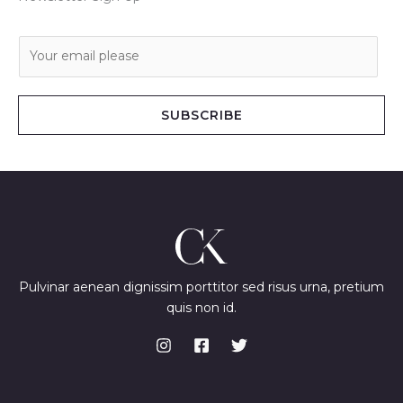
E
m
a
i
SUBSCRIBE
l
*
Pulvinar aenean dignissim porttitor sed risus urna, pretium
quis non id.