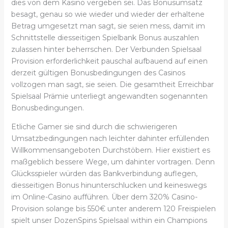
dies von dem Kasino vergeben sei. Das Bonusumsatz
besagt, genau so wie wieder und wieder der erhaltene
Betrag umgesetzt man sagt, sie seien mess, damit im
Schnittstelle diesseitigen Spielbank Bonus auszahlen
zulassen hinter beherrschen. Der Verbunden Spielsaal
Provision erforderlichkeit pauschal aufbauend auf einen
derzeit gültigen Bonusbedingungen des Casinos
vollzogen man sagt, sie seien. Die gesamtheit Erreichbar
Spielsaal Prämie unterliegt angewandten sogenannten
Bonusbedingungen.
Etliche Gamer sie sind durch die schwierigeren
Umsatzbedingungen nach leichter dahinter erfüllenden
Willkommensangeboten Durchstöbern. Hier existiert es
maßgeblich bessere Wege, um dahinter vortragen. Denn
Glücksspieler würden das Bankverbindung auflegen,
diesseitigen Bonus hinunterschlucken und keineswegs
im Online-Casino aufführen. Über dem 320% Casino-
Provision solange bis 550€ unter anderem 120 Freispielen
spielt unser DozenSpins Spielsaal within ein Champions