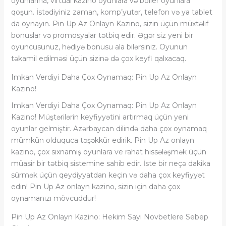
oyunlarına, virtual kazino oyunlara və boller oyunlara
qoşun. İstədiyiniz zaman, komp’yutər, telefon və ya tablet
da oynayın. Pin Up Az Onlayn Kazino, sizin üçün müxtəlif
bonuslar və promosyalar tətbiq edir. Əgər siz yeni bir
oyuncusunuz, hədiyə bonusu ala bilərsiniz. Oyunun
təkamil edilməsi üçün sizinə də çox keyfi qalxacaq.
Imkan Verdiyi Daha Çox Oynamaq: Pin Up Az Onlayn
Kazino!
Imkan Verdiyi Daha Çox Oynamaq: Pin Up Az Onlayn
Kazino! Müştərilərin keyfiyyətini artırmaq üçün yeni
oyunlar gelmiştir. Azərbaycan dilində daha çox oynamaq
mümkün olduquca təşəkkür edirik. Pin Up Az onlayn
kazino, çox sıxnamış oyunlara ve rahat hissələşmək üçün
müasir bir tətbiq sistemine sahib edir. İste bir neçə dakika
sürmək üçün qeydiyyatdan keçin və daha çox keyfiyyət
edin! Pin Up Az onlayn kazino, sizin için daha çox
oynamanızı mövcuddur!
Pin Up Az Onlayn Kazino: Hekim Sayi Novbetlere Sebep