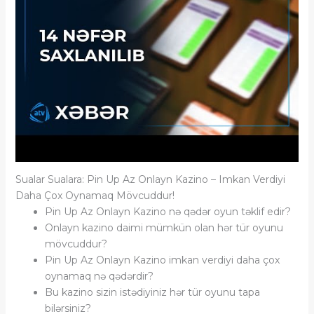
Sualar Sualara: Pin Up Az Onlayn Kazino – Imkan Verdiyi
Daha Çox Oynamaq Mövcuddur!
Pin Up Az Onlayn Kazino nə qədər oyun təklif edir?
Onlayn kazino daimi mümkün olan hər tür oyunu
mövcuddur?
Pin Up Az Onlayn Kazino imkan verdiyi daha çox
oynamaq nə qədərdir?
Bu kazino sizin istədiyiniz hər tür oyunu tapa
bilərsiniz?