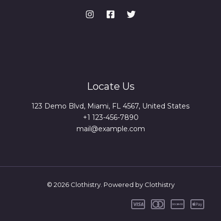
Locate Us
123 Demo Blvd, Miami, FL 4567, United States
+1 123-456-7890
mail@example.com
© 2026 Clothistry. Powered by Clothistry