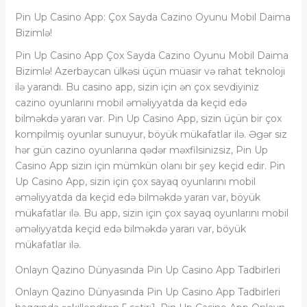
Pin Up Casino App: Çox Sayda Cazino Oyunu Mobil Daima
Bizimlə!
Pin Up Casino App Çox Sayda Cazino Oyunu Mobil Daima
Bizimlə! Azerbaycan ülkəsi üçün müasir və rahat teknoloji
ilə yarandı. Bu casino app, sizin için ən çox sevdiyiniz
cazino oyunlarını mobil əməliyyatda da keçid edə
bilməkdə yararı var. Pin Up Casino App, sizin üçün bir çox
kompilmiş oyunlar sunuyur, böyük mükafatlar ilə. Əgər siz
hər gün cazino oyunlarına qədər məxfilsinizsiz, Pin Up
Casino App sizin için mümkün olanı bir şey keçid edir. Pin
Up Casino App, sizin için çox sayaq oyunlarını mobil
əməliyyatda da keçid edə bilməkdə yararı var, böyük
mükafatlar ilə. Bu app, sizin için çox sayaq oyunlarını mobil
əməliyyatda keçid edə bilməkdə yararı var, böyük
mükafatlar ilə.
Onlayn Qazino Dünyasında Pin Up Casino App Tadbirleri
Onlayn Qazino Dünyasında Pin Up Casino App Tadbirleri