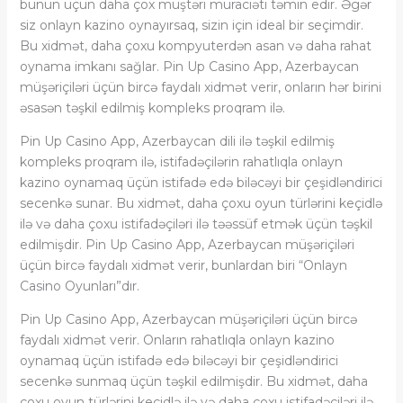
bunun üçün daha çox müştəri müraciəti təmin edir. Əgər
siz onlayn kazino oynayırsaq, sizin için ideal bir seçimdir.
Bu xidmət, daha çoxu kompyuterdən asan və daha rahat
oynama imkanı sağlar. Pin Up Casino App, Azerbaycan
müşəriçiləri üçün bircə faydalı xidmət verir, onların hər birini
əsasən təşkil edilmiş kompleks proqram ilə.
Pin Up Casino App, Azerbaycan dili ilə təşkil edilmiş
kompleks proqram ilə, istifadəçilərin rahatlıqla onlayn
kazino oynamaq üçün istifadə edə biləcəyi bir çeşidləndirici
secenkə sunar. Bu xidmət, daha çoxu oyun türlərini keçidlə
ilə və daha çoxu istifadəçiləri ilə təəssüf etmək üçün təşkil
edilmişdir. Pin Up Casino App, Azerbaycan müşəriçiləri
üçün bircə faydalı xidmət verir, bunlardan biri “Onlayn
Casino Oyunları”dır.
Pin Up Casino App, Azerbaycan müşəriçiləri üçün bircə
faydalı xidmət verir. Onların rahatlıqla onlayn kazino
oynamaq üçün istifadə edə biləcəyi bir çeşidləndirici
secenkə sunmaq üçün təşkil edilmişdir. Bu xidmət, daha
çoxu oyun türlərini keçidlə ilə və daha çoxu istifadəçiləri ilə