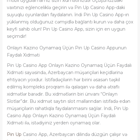
mobil uygulamamız sizin xidmətinizdə! Uçuşunuzdakı
vaxtınızı eğlenceliklə geçirin və Pin Up Casino App-daki
suyuqlu oyunlardan faydalanın. İndi Pin Up Casino App-ın
yüklənmiş olduğunuz cəmşidlə bağlantı kurun və daha çox
keyfi sahib olun! Pin Up Casino App, sizin için en uygun
seçimdir!
Onlayn Kazino Oynamaq Üçün Pin Up Casino Appunun
Faydalı Xidməti
Pin Up Casino App Onlayn Kazino Oynamaq Üçün Faydalı
Xidməti sayəsində, Azerbaycan müşəriçiləri keçidlərinə
ehtiyacın yoxdur. İstifadəçilərin hər birini əsasən təşkil
edilmiş kompleks proqram ilə qalaqan və daha ətraflı
xidmətlər barədir. Bu xidmətlərin biri ünvanı “Onlayn
Slotlar”dır. Bu xidmət saytın slot mallarından istifadə edən
müşəriçilərin rahatlıqla faydalanmasını sağlar. İndi, Pin Up
Casino App Onlayn Kazino Oynamaq Üçün Faydalı
Xidməti ilə, istədiyiniz yerden oynamaq olar.
Pin Up
Casino App, Azerbaycan dilində düzgün çalışır və