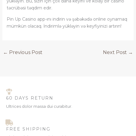
yükləyin. Bu, sizin için çox daha keyifli ve kolay bir casino
təcrübəsi təqdim edir.
Pin Up Casino app-ını indirin və şəbəkədə online oynamaq
mümkün olacaq. İndirimlə yükləyin və keyfiyinizi artırın!
←
Previous Post
Next Post
→
60 DAYS RETURN
Ultrices dolor massa dui curabitur.
FREE SHIPPING