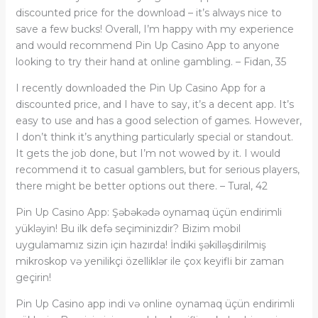
discounted price for the download – it’s always nice to
save a few bucks! Overall, I’m happy with my experience
and would recommend Pin Up Casino App to anyone
looking to try their hand at online gambling. – Fidan, 35
I recently downloaded the Pin Up Casino App for a
discounted price, and I have to say, it’s a decent app. It’s
easy to use and has a good selection of games. However,
I don’t think it’s anything particularly special or standout.
It gets the job done, but I’m not wowed by it. I would
recommend it to casual gamblers, but for serious players,
there might be better options out there. – Tural, 42
Pin Up Casino App: Şəbəkədə oynamaq üçün endirimli
yükləyin! Bu ilk defə seçiminizdir? Bizim mobil
uygulamamız sizin için hazırda! İndiki şəkilləşdirilmiş
mikroskop və yenilikçi özelliklər ile çox keyifli bir zaman
geçirin!
Pin Up Casino app indi və online oynamaq üçün endirimli