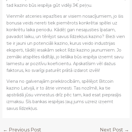
tad kazino būs iespēja gūt vidēji 3€ peļņu.
Vienmēr atceries iepazīties ar visiem nosacījumiem, jo šis
bonusa veids nereti tiek piemērots konkrētai spēlei uz
konkrētu laika periodu. Kādēļ gan nesajusties īpašam,
pavadot laiku, un tērējot savus līdzekļus kazino? Bieži vien
tie ir jauni un potenciāli kazino, kurus veido industrijas
eksperti, tādēļ iesakām sekot līdzi kazino jaunumiem. Jo
zemāki atspēles rādītāji, jo lielāka būs iespēja izņemt savu
laimestu ar pozitīvu koeficientu. Apskatīsim vēl dažus
faktorus, ko svarīgi paturēt prātā izdarot izvēli!
Viena no galvenajām priekšrocībām, spēlējot Bitcoin
kazino Latvijā, ir to ātrie vinnesti. Tas nozīmē, ka tie
apstrādā jūsu vinnestus drīz pēc tam, kad esat pieprasījis
izmaksu. Šīs bankas iespējas ļauj jums uzreiz izņemt
savus līdzekļus.
←
Previous Post
Next Post
→