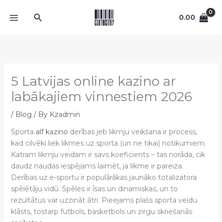
Skip
Search
to
0.00
content
5 Latvijas online kazino ar
labākajiem vinnestiem 2026
/
Blog
/ By
Kzadmin
Sporta
alf kazino
derības jeb likmju veikšana ir process,
kad cilvēki liek likmes uz sporta (un ne tikai) notikumiem.
Katram likmju veidam ir savs koeficients – tas norāda, cik
daudz naudas iespējams laimēt, ja likme ir pareiza.
Derības uz e-sportu ir populārākas jaunāko totalizatora
spēlētāju vidū. Spēles ir īsas un dinamiskas, un to
rezultātus var uzzināt ātri. Pieejams plašs sporta veidu
klāsts, tostarp futbols, basketbols un zirgu skriešanās