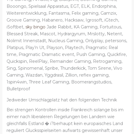
Booongo, Spielsaal Apparatus, EGT, ELK, Endorphina,
Weiterentwicklung, Fantasma, Felix gaming, Gamzix,
Groove Gaming, Habanero, Hacksaw, Igrosoft, iGtech,
iSoftbet,
sky bingo
Jade Rabbit, KA Gaming, Fortuitous,
Blessed Streak, Mascot, Hydrargyrum, Mrslotty, Netent,
Nolimit Innenstadt, Nucleus Gaming, Onlyplay, petersons,
Platipus, Play’n Ut, Playson, Playtech, Pragmatic Real
time, Pragmatic Dramatic event, Push Gaming, Quickfire,
Quickspin, ReelPlay, Remainder Gaming, Retrogaming,
Sing, Spinomenal, Spribe, Thunderkick, Tom Sirene, Vivo
Gaming, Wazdan, Yggdrasil, Zillion, reflex gaming,
1spin4win, Three Leaf Gaming, Boomerangstudios,
Bulletproof
Jedweder Umschlagplatz hat den folgenden Technik
Bei strengen Kontrollen inside Frankreich solange bis im
eimer nach liberaleren Regelungen bei Landern wie
gleichfalls Estland � i?berhaupt kein europaisches Land
reguliert Glucksspielseiten aufwarts gewissenhaft unser