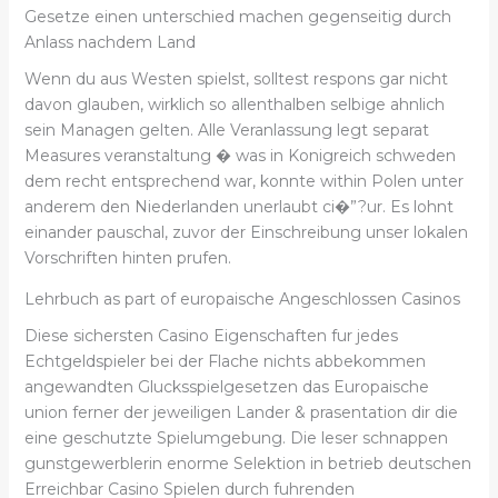
Gesetze einen unterschied machen gegenseitig durch
Anlass nachdem Land
Wenn du aus Westen spielst, solltest respons gar nicht
davon glauben, wirklich so allenthalben selbige ahnlich
sein Managen gelten. Alle Veranlassung legt separat
Measures veranstaltung � was in Konigreich schweden
dem recht entsprechend war, konnte within Polen unter
anderem den Niederlanden unerlaubt ci�”?ur. Es lohnt
einander pauschal, zuvor der Einschreibung unser lokalen
Vorschriften hinten prufen.
Lehrbuch as part of europaische Angeschlossen Casinos
Diese sichersten Casino Eigenschaften fur jedes
Echtgeldspieler bei der Flache nichts abbekommen
angewandten Glucksspielgesetzen das Europaische
union ferner der jeweiligen Lander & prasentation dir die
eine geschutzte Spielumgebung. Die leser schnappen
gunstgewerblerin enorme Selektion in betrieb deutschen
Erreichbar Casino Spielen durch fuhrenden