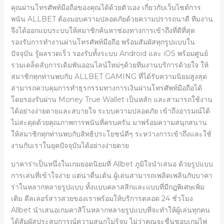
คุณผ่านโทรศัพท์มือถือของคุณได้ด้วยตัวเอง เกี่ยวกับเว็บไซต์การ
พนัน ALLBET ต้องมอบความปลอดภัยด้วยความปรารถนาดี ทีมงาน
จึงได้ออกแบบระบบให้สมาชิกค้นหาช่องทางการเข้าถึงที่ดีที่สุด
รองรับการทำงานผ่านโทรศัพท์มือถือ พร้อมสัมผัสทุกรูปแบบใน
ปัจจุบัน รู้ผลรวดเร็ว รองรับทั้งระบบ Android และ iOS พร้อมศูนย์
รวมเคล็ดลับการเดิมพันออนไลน์ใหม่ๆด้วยทีมงานบริการด้วยใจ ให้
สมาชิกทุกท่านพบกับ ALLBET GAMING ที่ได้รับความนิยมสูงสุด
สามารถควบคุมการทำธุรกรรมทางการเงินผ่านโทรศัพท์มือถือได้
โดยรองรับผ่าน Money True Wallet เป็นหลัก และสามารถใช้งาน
ได้อย่างง่ายดายและสบายใจ ระบบความปลอดภัย เข้าถึงอารมณ์ได้
ไม่สะดุดด้วยคุณภาพการพนันที่ครบครัน มาพร้อมความสนุกสนาน
ให้สมาชิกทุกท่านพบกับสิทธิประโยชน์ดีๆ ระหว่างการเข้าถึงและใช้
งานกับเราในยุคปัจจุบันได้อย่างง่ายดาย
บาคาร่าเป็นหนึ่งในเกมยอดนิยมที่ Allbet ภูมิใจนำเสนอ ด้วยรูปแบบ
การเล่นที่เข้าใจง่าย แต่น่าตื่นเต้น ผู้เล่นสามารถเพลิดเพลินกับบาคา
ร่าในหลากหลายรูปแบบ ทั้งแบบคลาสสิกและแบบที่มีกฎพิเศษเพิ่ม
เติม ดีลเลอร์สาวสวยของเราพร้อมให้บริการตลอด 24 ชั่วโมง
Allbet นำเสนอเกมคาสิโนหลากหลายรูปแบบที่จะทำให้ผู้เล่นทุกคน
ได้สัมผัสประสบการณ์ความสนุกไม่รู้จบ ไม่ว่าคุณจะชื่นชอบเกมไพ่