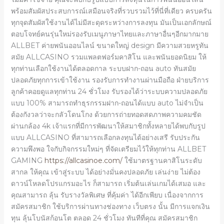
พร้อมสัมผัสประสบการณ์เสมือนจริงที่รวบรวมไว้ที่นี่ที่เดียว ครบครัน
ทุกจุดสัมผัสใช้งานได้ไม่มีสะดุดระหว่างการลงทุน มันเป็นเอกลักษณ์
ตอบโจทย์คนรุ่นใหม่รองรับเมนูภาษาไทยและภาษาอื่นๆอีกมากมาย
ALLBET ค่ายพนันออนไลน์ ขนาดใหญ่ design มีความสวยหรูทัน
สมัย ALLCASINO รวมแพลตฟอร์มคาสิโน และพนันยอดนิยม ให้
ทุกท่านเลือกใช้งานได้ตลอดกาล ระบบฝาก-ถอน auto ทันสมัย
ปลอดภัยทุกการเข้าใช้งาน รองรับการทำงานผ่านมือถือ ฝ่ายบริการ
ลูกค้าคอยดูแลทุกท่าน 24 ชั่วโมง รับรองได้ว่าระบบความปลอดภัย
แบบ 100% สามารถทำธุรกรรมฝาก-ถอนได้แบบ auto ไม่จำเป็น
ต้องกังวลว่าจะกลัวโดนโกง ด้วยการถ่ายทอดสดภาพความคมชัด
ผ่านกล้อง 4k เจ้าแรกที่มีการพัฒนาให้สมาชิกทั้งหลายได้พบกับรูป
แบบ ALLCASINO ที่สามารถเลือกลงทุนได้อย่างเสรี รับประกัน
ความพึงพอ ใจกับกิจกรรมใหม่ๆ ที่จัดเตรียมไว้ให้ทุกท่าน ALLBET
GAMING
https://allcasinoe.com/
ใช้มาตรฐานคาสิโนระดับ
สากล ให้คุณ เข้าสู่ระบบ ได้อย่างมั่นคงปลอดภัย เล่นง่าย ไม่ต้อง
ดาวน์โหลดโปรแกรมอะไร ก็สามารถ เริ่มต้นเล่นเกมได้เสมอ และ
คุณสามารถ ลุ้น รับรางวัลพิเศษ ที่คุ้มค่า ได้อีกเพียบ เนื่องจากการ
สมัครสมาชิก ใช้บริการผ่านทางช่องทาง เว็บตรง นั้น มีการแจกเงิน
ทุน ลุ้นโบนัสก้อนโต ตลอด 24 ชั่วโมง ทันทีที่คุณ สมัครสมาชิก