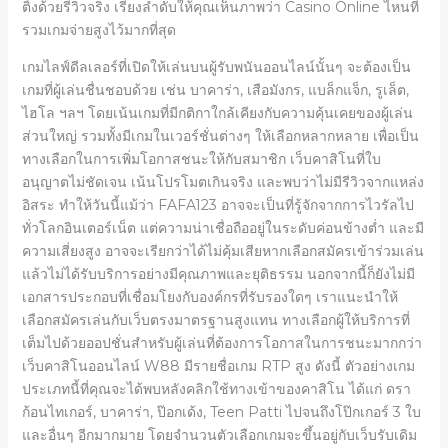
ติ้งด้วยรีวิวจริง เรียงลำดับให้คุณเห็นภาพว่า Casino Online ไหนที่
รวมเกมจ่ายสูงไว้มากที่สุด
เกมไลฟ์ดีลเลอร์ที่เปิดให้เล่นบนผู้รับพนันออนไลน์นั้นๆ จะต้องเป็น
เกมที่ผู้เล่นชื่นชอบด้วย เช่น บาคาร่า, เสือมังกร, แบล็กแจ็ก, รูเล็ต,
ไฮโล ฯลฯ โดยเน้นเกมที่มีกติกาใกล้เคียงกับความคุ้นเคยของผู้เล่น
ส่วนใหญ่ รวมทั้งมีเกมในเวอร์ชั่นต่างๆ ให้เลือกหลากหลาย เพื่อเป็น
ทางเลือกในการเพิ่มโอกาสชนะให้กับสมาชิก เว็บคาสิโนที่ใบ
อนุญาตไม่ชัดเจน เน้นโปรโมตเกินจริง และพบว่าไม่มีรีวิวจากแหล่ง
อิสระ ทำให้วันนี้แม้ว่า FAFA123 อาจจะเป็นที่รู้จักจากการไวรัลไป
ทั่วโลกอินเตอร์เน็ต แต่ความน่าเชื่อถืออยู่ในระดับค่อนข้างต่ำ และมี
ความเสี่ยงสูง อาจจะเรียกว่าได้ไม่คุ้มเสียหากเลือกสมัครเข้าร่วมเล่น
แล้วไม่ได้รับบริการอย่างมีคุณภาพและยุติธรรม นอกจากนี้ก็ยังไม่มี
เอกสารประกอบที่เชื่อมโยงกับองค์กรที่รับรองใดๆ เราแนะนำให้
เลือกสมัครเล่นกับเว็บตรงมาตรฐานสูงแทน ทางเลือกผู้ให้บริการที่
เต็มไปด้วยออปชั่นสำหรับผู้เล่นที่ต้องการโอกาสในการชนะมากกว่า
เว็บคาสิโนออนไลน์ W88 มีรายชื่อเกม RTP สูง ดังนี้ ตัวอย่างเกม
ประเภทนี้ที่คุณจะได้พบหลังคลิกใช้ทางเข้าของคาสิโน ได้แก่ ดรา
ก้อนไทเกอร์, บาคาร่า, ป๊อกเด้ง, Teen Patti ไปจนถึงโป๊กเกอร์ 3 ใบ
และอื่นๆ อีกมากมาย โดยจำนวนตัวเลือกเกมจะขึ้นอยู่กับเว็บรับเดิม