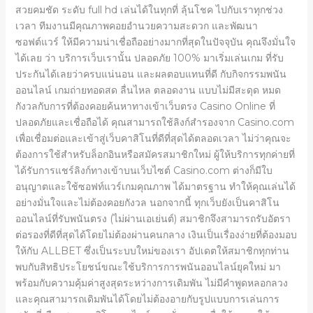
สวยคมชัด ระดับ full hd เล่นได้ในทุกที่ ลุ้นโชค ไปกับเราทุกช่วง
เวลา ทีมงานมีคุณภาพคอยอำนวยความสะดวก และพัฒนา
ซอฟต์แวร์ ให้มีความน่าเชื่อถืออย่างมากที่สุดในปัจจุบัน คุณจึงมั่นใจ
ได้เลย ว่า บริการเว็บเรานั้น ปลอดภัย 100% มาเริ่มเล่นเกม ที่รับ
ประกันได้เลยว่าครบแน่นอน และผลตอบแทนที่ดี กับกิจกรรมพนัน
ออนไลน์ เกมถ่ายทอดสด ลื่นไหล ตลอดงาน แบบไม่มีสะดุด หมด
กังวลกับการที่ต้องคอยค้นหาทางเข้าเว็บตรง Casino Online ที่
ปลอดภัยและเชื่อถือได้ คุณสามารถใช้ลิงก์สำรองจาก Casino.com
เพื่อเชื่อมต่อและเข้าสู่เว็บคาสิโนที่ดีที่สุดได้ตลอดเวลา ไม่ว่าคุณจะ
ต้องการใช้สำหรับล็อกอินหรือสมัครสมาชิกใหม่ ผู้ให้บริการทุกค่ายที่
ได้รับการแชร์ลิงก์ทางเข้าบนเว็บไซต์ Casino.com ต่างก็มีใบ
อนุญาตและใช้ซอฟท์แวร์เกมคุณภาพ ได้มาตรฐาน ทำให้คุณเล่นได้
อย่างมั่นใจและไม่ต้องคอยกังวล นอกจากนี้ ทุกเว็บยังเป็นคาสิโน
ออนไลน์ที่รับพนันตรง (ไม่ผ่านเอเย่นต์) สมาชิกจึงสามารถรับอัตรา
ต่อรองที่ดีที่สุดได้โดยไม่ต้องผ่านคนกลาง เงินเป็นเรื่องง่ายที่ต้องมอบ
ให้กับ ALLBET ซึ่งเป็นระบบใหม่ของเรา อัปเดตให้สมาชิกทุกท่าน
พบกับสิทธิประโยชน์ขณะใช้บริการการพนันออนไลน์ยุคใหม่ มา
พร้อมกับความคุ้มค่าสูงสุดระหว่างการเดิมพัน ไม่มีคำพูดหลอกลวง
และคุณสามารถเดิมพันได้โดยไม่ต้องอายกับรูปแบบการเล่นการ