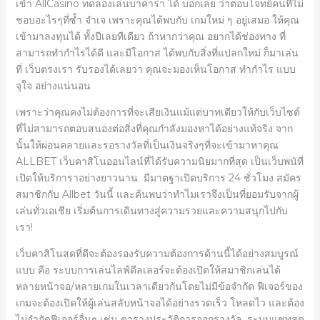
เข้า AllCasino ทดลองเล่นบาคาร่า ได้ บอกเลย ว่าตอบโจทย์คนที่ไม่
ชอบอะไรๆที่ซ้ำ จำเจ เพราะคุณได้พบกับ เกมใหม่ ๆ อยู่เสมอ ให้คุณ
เข้ามาลงทุนได้ ทั้งปีเลยทีเดียว ถ้าหากว่าคุณ อยากได้ช่องทาง ที่
สามารถทำกำไรได้ดี และมีโอกาส ได้พบกับสิ่งที่แปลกใหม่ ก็มาเล่น
ที่ เว็บตรงเรา รับรองได้เลยว่า คุณจะมองเห็นโอกาส ทำกำไร แบบ
จุใจ อย่างแน่นอน
เพราะว่าคุณคงไม่ต้องการที่จะเสียเงินแม้แต่บาทเดียวให้กับเว็บไซต์
ที่ไม่สามารถตอบสนองต่อสิ่งที่คุณกำลังมองหาได้อย่างแท้จริง จาก
นั้นให้ผ่อนคลายและรอรางวัลที่เป็นเงินจริงๆที่จะเข้ามาหาคุณ
ALLBET เว็บคาสิโนออนไลน์ที่ได้รับความนิยมากที่สุด เป็นเว็บพนัที่
เปิดให้บริการาอย่างยาวนาน มีมาตฐาเปิดบริการ 24 ชั่วโมง สมัคร
สมาชิกกับ Allbet วันนี้ และค้นพบว่าทำไมเราจึงเป็นที่ยอมรับจากผู้
เล่นทั่วเอเชีย เริ่มต้นการเดินทางสู่ความรวยและความสนุกไปกับ
เรา!
เว็บคาสิโนสดที่ดีจะต้องรองรับความต้องการด้านนี้ได้อย่างสมบูรณ์
แบบ คือ ระบบการเล่นไลฟ์ดีลเลอร์จะต้องเปิดให้สมาชิกเล่นได้
หลายหน้าจอ/หลายเกมในเวลาเดียวกันโดยไม่มีข้อจำกัด ฟีเจอร์ของ
เกมจะต้องเปิดให้ผู้เล่นสลับหน้าจอได้อย่างรวดเร็ว โหลดไว และต้อง
ไม่จำกัดฟีเจอร์อื่นๆ เช่น ตารางประวัติการออกรางวัล, ระบบแชทสด