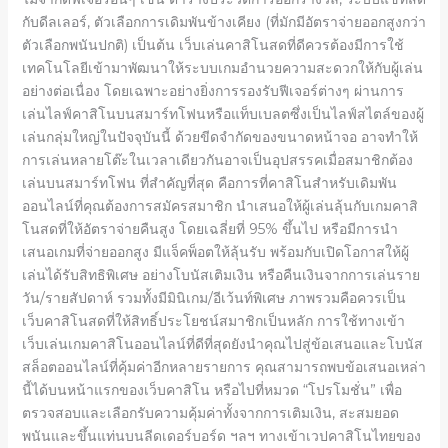
กับดีลเลอร์, ตัวเลือกการเดิมพันข้างเคียง (ที่มักมีอัตราจ่ายออกสูงกว่า
ตัวเลือกพนันปกติ) เป็นต้น เว็บเล่นคาสิโนสดที่ดีควรต้องมีการใช้
เทคโนโลยีเข้ามาพัฒนาให้ระบบเกมอำนวยความสะดวกให้กับผู้เล่น
อย่างต่อเนื่อง โดยเฉพาะอย่างยิ่งการรองรับฟีเจอร์ต่างๆ ผ่านการ
เล่นไลฟ์คาสิโนบนสมาร์ทโฟนหรือแท็บเบลตซึ่งเป็นไลฟ์สไตล์ของผู้
เล่นกลุ่มใหญ่ในปัจจุบันนี้ ด้วยขีดจำกัดของขนาดหน้าจอ อาจทำให้
การเล่นหลายโต๊ะในเวลาเดียวกันอาจเป็นอุปสรรคเมื่อสมาชิกต้อง
เล่นบนสมาร์ทโฟน ที่สำคัญที่สุด คือการที่คาสิโนสำหรับเดิมพัน
ออนไลน์ที่คุณต้องการสมัครสมาชิก นำเสนอให้ผู้เล่นลุ้นกับเกมคาสิ
โนสดที่ให้อัตราจ่ายคืนสูง โดยเฉลี่ยที่ 95% ขึ้นไป หรือมีการนำ
เสนอเกมที่จ่ายออกสูง มีแจ็คพ็อตให้ลุ้นรับ พร้อมกับเปิดโอกาสให้ผู้
เล่นได้รับสิทธิพิเศษ อย่างโบนัสเติมเงิน หรือคืนเงินจากการเล่นราย
วัน/รายสัปดาห์ รวมทั้งมีมินิเกม/อีเว้นท์พิเศษ ภาพรวมคือควรเป็น
เว็บคาสิโนสดที่ให้สิทธิ์ประโยชน์สมาชิกเป็นหลัก การใช้ทางเข้า
เว็บเล่นเกมคาสิโนออนไลน์ที่ดีที่สุดยังนำคุณไปสู่ข้อเสนอและโบนัส
สล็อตออนไลน์ที่คุ้มค่าอีกหลายรายการ คุณสามารถพบข้อเสนอเหล่า
นี้ได้บนหน้าแรกของเว็บคาสิโน หรือไปที่หมวด “โปรโมชั่น” เพื่อ
ตรวจสอบและเลือกรับความคุ้มค่าทั้งจากการเติมเงิน, สะสมยอด
พนันและขึ้นแท่นบนลีดเดอร์บอร์ด ฯลฯ ทางเข้าเวปคาสิโนไทยของ