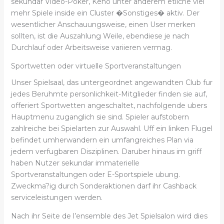
sekundar Video-Poker, Keno unter anderem etliche viel
mehr Spiele inside ein Cluster �Sonstiges� aktiv. Der
wesentlicher Anschauungsweise, einen User merken
sollten, ist die Auszahlung Weile, ebendiese je nach
Durchlauf oder Arbeitsweise variieren vermag.
Sportwetten oder virtuelle Sportveranstaltungen
Unser Spielsaal, das untergeordnet angewandten Club fur
jedes Beruhmte personlichkeit-Mitglieder finden sie auf,
offeriert Sportwetten angeschaltet, nachfolgende ubers
Hauptmenu zuganglich sie sind. Spieler aufstobern
zahlreiche bei Spielarten zur Auswahl. Uff ein linken Flugel
befindet umherwandern ein umfangreiches Plan via
jedem verfugbaren Disziplinen. Daruber hinaus im griff
haben Nutzer sekundar immaterielle
Sportveranstaltungen oder E-Sportspiele ubung.
Zweckma?ig durch Sonderaktionen darf ihr Cashback
serviceleistungen werden.
Nach ihr Seite de l’ensemble des Jet Spielsalon wird dies