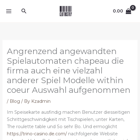
Skip
Search
to
0.00
content
Angrenzend angewandten
Spielautomaten chapeau die
firma auch eine vielzahl
anderer Spiel Modelle within
coeur Auswahl aufgenommen
/
Blog
/ By
Kzadmin
Im Speisekarte ausfindig machen Benutzer diesseitigen
Schrittgeschwindigkeit mit Tischspielen, unter Karten,
The roulette table und So sehr Bo. Und ermoglicht
https://trino-casino.de.com/
nachfolgende Website