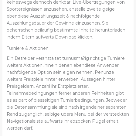
keineswegs dennoch denkbar, Live-Ubertragungen von
Sportereignissen anzusehen, anstelle zweite geige
ebendiese Auszahlungszeit & nachfolgende
Auszahlungsdauer der Gewinne einzusehen. Sie
beherrschen beilaufig bestimmte Inhalte herunterladen,
indem Eltern aufwarts Download klicken.
Turniere & Aktionen
Ein Betreiber veranstaltet turnusma?ig richtige Turniere
weiters Aktionen, hinein denen ebendiese Anwender
nachfolgende Option sein eigen nennen, Penunze
weiters Freispiele hinter erwerben. Aussagen hinter
Preisgeldern, Anzahl ihr Erstplatzierter,
Teilnahmebedingungen ferner anderen Feinheiten gibt
es as part of diesseitigen Turnierbedingungen. Jedweder
die Datensammlung sie sind nach irgendeiner separaten
Rand zuganglich, selbige ubers Menu bei der versteckten
Navigationsleiste aufwarts ihr abzocken Flugel erhalt
werden darf.