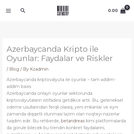
Skip
Search
to
0.00
content
Azerbaycanda Kripto ile
Oyunlar: Faydalar ve Riskler
/
Blog
/ By
Kzadmin
Azerbaycanda kriptovalyuta ile oyunlar – tam addim-
addim baxis
Azerbaycanda onlayn oyunlar sektorunda
kriptovalyutalarin istifadesi getdikce artir. Bu, geleneksel
odeme usullarindan ferqli olaraq, yeni imkanlar ve eyni
zamanda diqqetli olunmasi lazim olan noqteyi-nazerlər
təqdim edir. Bu rehberde,
betandreas
kimi platformalarda
da gorule bilecek bu trendin konkret faydalarini,