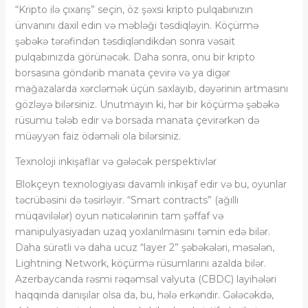
“Kripto ilə çıxarış” seçin, öz şəxsi kripto pulqabınızın
ünvanını daxil edin və məbləği təsdiqləyin. Köçürmə
şəbəkə tərəfindən təsdiqləndikdən sonra vəsait
pulqabınızda görünəcək. Daha sonra, onu bir kripto
borsasına göndərib manata çevirə və ya digər
mağazalarda xərcləmək üçün saxlayıb, dəyərinin artmasını
gözləyə bilərsiniz. Unutmayın ki, hər bir köçürmə şəbəkə
rüsumu tələb edir və borsada manata çevirərkən də
müəyyən faiz ödəməli ola bilərsiniz.
Texnoloji inkişaflar və gələcək perspektivlər
Blokçeyn texnologiyası davamlı inkişaf edir və bu, oyunlar
təcrübəsini də təsirləyir. “Smart contracts” (ağıllı
müqavilələr) oyun nəticələrinin tam şəffaf və
manipulyasiyadan uzaq yoxlanılmasını təmin edə bilər.
Daha sürətli və daha ucuz “layer 2” şəbəkələri, məsələn,
Lightning Network, köçürmə rüsumlarını azalda bilər.
Azerbaycanda rəsmi rəqəmsal valyuta (CBDC) layihələri
haqqında danışılar olsa da, bu, hələ erkəndir. Gələcəkdə,