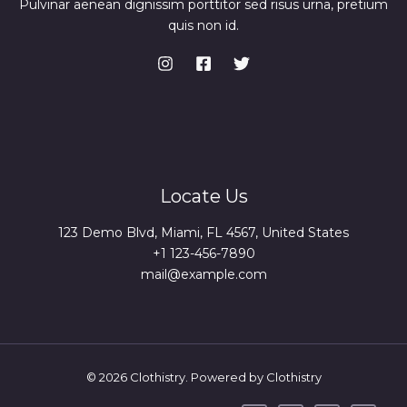
Pulvinar aenean dignissim porttitor sed risus urna, pretium
quis non id.
Locate Us
123 Demo Blvd, Miami, FL 4567, United States
+1 123-456-7890
mail@example.com
© 2026 Clothistry. Powered by Clothistry