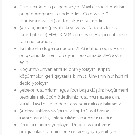
Güclü bir kripto pulqabı seçin: Məşhur və etibarlı bir
pulqab proqramı istifadə edin. “Cold wallet”
(hardware wallet) ən təhlükəsiz seçimdir.
Şəxsi açarınızı (private key) və ya ifadə sözlərinizi
(seed phrase) HEÇ KİMƏ vermeyin. Bu, pulqabınızın
tam nəzarətidir.
İki faktorlu doğrulamadan (2FA) istifadə edin: Hem
pulqabınızda, hem də oyun hesabınızda 2FA aktiv
edin.
Köçürmə ünvanlarını iki dəfə yoxlayın: Kripto
köçürmələri geri qaytarıla bilməz. Ünvanın hər hərfini
dəqiq yoxlayın.
Şəbəkə rüsumlarını (gas fee) başa düşün: Köçürməni
təsdiqləmək üçün ödədiyiniz rüsumu nəzərə alın,
sürətli təsdiq üçün daha çox ödəməli ola bilərsiniz.
Şübhəli linklərə və “pulsuz kripto” təkliflərinə
inanmayın: Bu, fırıldaqçılığın ümumi üsuludur.
Proqramlarınızı yeniləyin: Pulqab və antivirus
proqramlarınızı daim ən son versiyaya yeniləyin.