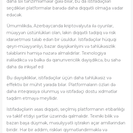
daha sıx tənzimləmələr gələ bilər, bu da istifadəçiləri
seçdikləri platformalar barədə daha diqqətli olmağa vadar
edəcək.
Ümumilikdə, Azerbaycanda kriptovalyuta ilə oyunlar,
müəyyən üstünlükləri olan, lakin diqqətli tədqiq və risk
idarəetməsi tələb edən bir üsuldur. İstifadəçilər hüquqi
qeyri-müəyyənliyi, bazar dəyişkənliyini və təhlükəsizlik
tələblərini həmişə nəzərə almalıdırlar. Texnologiya
irəlilədikcə və bəlkə də qanunvericilik dəyişdikcə, bu sahə
daha da inkişaf ed
Bu dəyişikliklər, istifadəçilər üçün daha təhlükəsiz və
effektiv bir mühit yarada bilər. Platformaların özləri də
daha inteqrasiya olunmuş və istifadəçi dostu xidmətlər
təqdim etməyə meyllidir.
İstifadəçilərin əsas diqqəti, seçilmiş platformanın etibarlılığı
və təklif etdiyi şərtlər üzərində qalmalıdır. Texniki bilik və
bazarı başa düşmək, məsuliyyətli iştirakın açar amillərindən
biridir. Hər bir addım, riskləri qiymətləndirməklə və