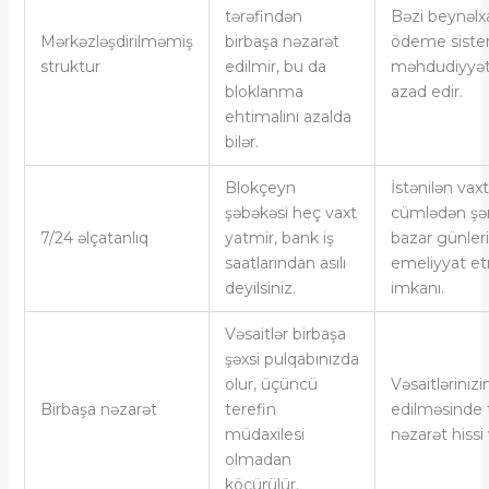
tərəfindən
Bəzi beynəlx
Mərkəzləşdirilməmiş
birbaşa nəzarət
ödeme sistem
struktur
edilmir, bu da
məhdudiyyət
bloklanma
azad edir.
ehtimalını azalda
bilər.
Blokçeyn
İstənilən vaxt
şəbəkəsi heç vaxt
cümlədən şə
7/24 əlçatanlıq
yatmir, bank iş
bazar günleri
saatlarından asılı
emeliyyat e
deyilsiniz.
imkanı.
Vəsaitlər birbaşa
şəxsi pulqabınızda
olur, üçüncü
Vəsaitlərinizi
Birbaşa nəzarət
terefin
edilməsinde
müdaxilesi
nəzarət hissi 
olmadan
köçürülür.