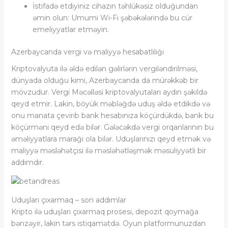
İstifadə etdiyiniz cihazın təhlükəsiz olduğundan
əmin olun: Umumi Wi-Fi şəbəkələrində bu cür
emeliyyatlar etməyin.
Azerbaycanda vergi və maliyyə hesabatlılığı
Kriptovalyuta ilə əldə edilən gəlirlərin vergiləndirilməsi,
dünyada olduğu kimi, Azerbaycanda da mürəkkəb bir
mövzudur. Vergi Məcəlləsi kriptovalyutaları aydın şəkildə
qeyd etmir. Lakin, böyük məbləğdə uduş əldə etdikdə və
onu manata çevirib bank hesabınıza köçürdükdə, bank bu
köçürməni qeyd edə bilər. Gələcəkdə vergi orqanlarının bu
əməliyyatlara marağı ola bilər. Uduşlarınızı qeyd etmək və
maliyyə məsləhətçisi ilə məsləhətləşmək məsuliyyətli bir
addımdır.
Uduşları çıxarmaq – son addımlar
Kripto ilə uduşları çıxarmaq prosesi, depozit qoymağa
bənzəyir, lakin tərs istiqamətdə. Oyun platformunuzdan