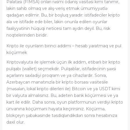
Palatası (FIMSA) onları rəsmi ödəniş vasitəsi kimi tanımır,
lakin sahib olmaq ve alış-veriş etmək ümumiyyətlə
qadağan edilmir. Bu, bir boşluq yaradır: istifadeciler kripto
ala ve istifade ede biler, lakin onunla edilen oyunlar
faaliyyətinin hüquqi neticesi tam aydın deyil. Bu, risk
noqtelerinden biridir.
Kripto ile oyunların birinci addimi – hesab yaratmaq ve pul
köçürmek
Kriptovalyuta ile işlemek üçün ilk addim, etibarlı bir kripto
pulqabı (wallet) seçmekdir. Pulqablar, istifadecinin şəxsi
açarlarını saxladiyi proqram ve ya cihazlardır. Sonra,
Azerbaycan manatınızla bir kripto borsası vasitesile
(məsələn, lokal kripto dilerleri ile) Bitcoin ve ya USDT kimi
bir valyuta almalısınız. Bu, adeten bank köçürmesi ve ya
kart ile edilir. Daha sonra, oyun platformunun verdiyi kripto
ünvanına köçürməni həyata keçirirsiniz. Köçürmə,
blokçeyn şəbəkəsinde təsdiqləndikdən sonra hesabınıza
daxil olur.