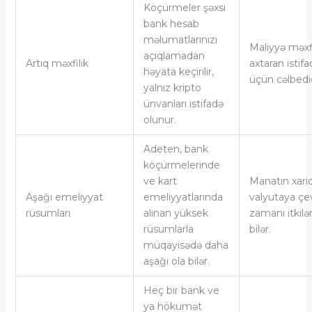
Köçürmeler şəxsi
bank hesab
məlumatlarınızı
Maliyyə məxfi
açıqlamadan
Artıq məxfilik
axtaran istifa
həyata keçirilir,
üçün cəlbedic
yalnız kripto
ünvanları istifadə
olunur.
Adeten, bank
köçürmelerinde
ve kart
Manatın xaric
Aşağı emeliyyat
emeliyyatlarında
valyutaya çe
rüsumları
alınan yüksek
zamanı itkilər
rüsumlarla
bilər.
müqayisədə daha
aşağı ola bilər.
Heç bir bank ve
ya hökumət