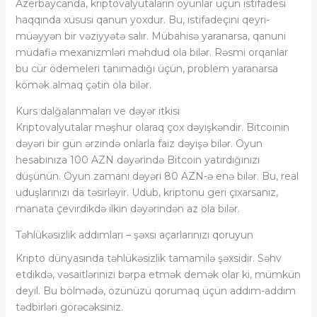
Azerbaycanda, kriptovalyutaların oyunlar üçün istifadesi
haqqında xüsusi qanun yoxdur. Bu, istifadeçini qeyri-
müəyyən bir vəziyyətə salır. Mübahisə yaranarsa, qanuni
müdafiə mexanizmləri məhdud ola bilər. Rəsmi orqanlar
bu cür ödemeleri tanımadığı üçün, problem yaranarsa
kömək almaq çətin ola bilər.
Kurs dalğalanmaları ve dəyər itkisi
Kriptovalyutalar məşhur olaraq çox dəyişkəndir. Bitcoinin
dəyəri bir gün ərzində onlarla faiz dəyişə bilər. Oyun
hesabınıza 100 AZN dəyərində Bitcoin yatırdığınızı
düşünün. Oyun zamanı dəyəri 80 AZN-ə enə bilər. Bu, real
uduşlarınızı da təsirləyir. Udub, kriptonu geri çıxarsanız,
manata çevirdikdə ilkin dəyərindən az ola bilər.
Təhlükəsizlik addımları – şəxsi açarlarınızı qoruyun
Kripto dünyasında təhlükəsizlik tamamilə şəxsidir. Səhv
etdikdə, vəsaitlərinizi bərpa etmək demək olar ki, mümkün
deyil. Bu bölmədə, özünüzü qorumaq üçün addım-addım
tədbirləri görəcəksiniz.