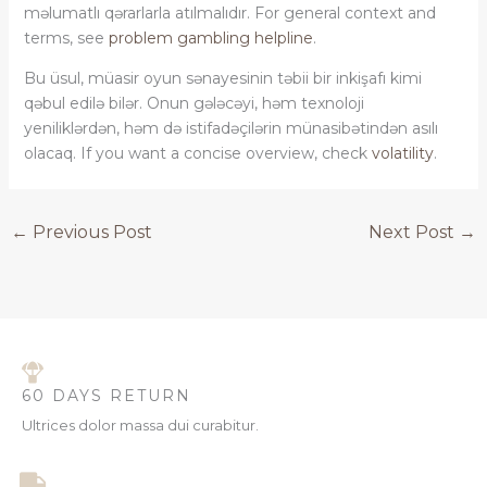
məlumatlı qərarlarla atılmalıdır. For general context and
terms, see
problem gambling helpline
.
Bu üsul, müasir oyun sənayesinin təbii bir inkişafı kimi
qəbul edilə bilər. Onun gələcəyi, həm texnoloji
yeniliklərdən, həm də istifadəçilərin münasibətindən asılı
olacaq. If you want a concise overview, check
volatility
.
←
Previous Post
Next Post
→
60 DAYS RETURN
Ultrices dolor massa dui curabitur.