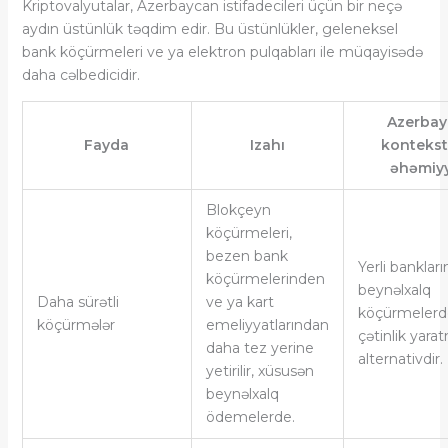
Kriptovalyutalar, Azerbaycan istifadecileri üçün bir neçə
aydın üstünlük təqdim edir. Bu üstünlükler, geleneksel
bank köçürmeleri ve ya elektron pulqabları ile müqayisədə
daha cəlbedicidir.
Azerba
Fayda
Izahı
kontekst
əhəmiyy
Blokçeyn
köçürmeleri,
bezen bank
Yerli banklar
köçürmelerinden
beynəlxalq
Daha sürətli
ve ya kart
köçürmelerd
köçürmələr
emeliyyatlarından
çətinlik yara
daha tez yerine
alternativdir.
yetirilir, xüsusən
beynəlxalq
ödemelerde.