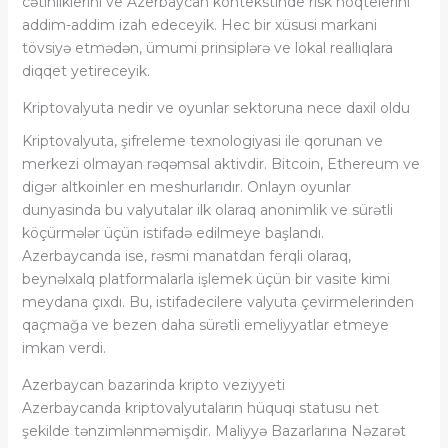
cətinliklerini ve Azerbaycan kontekstinde risk noqtelerini
addim-addim izah edeceyik. Hec bir xüsusi markani
tövsiyə etmədən, ümumi prinsiplərə ve lokal reallıqlara
diqqet yetireceyik.
Kriptovalyuta nedir ve oyunlar sektoruna nece daxil oldu
Kriptovalyuta, şifreleme texnologiyasi ile qorunan ve
merkezi olmayan rəqəmsal aktivdir. Bitcoin, Ethereum ve
digər altkoinler en meshurlarıdır. Onlayn oyunlar
dunyasinda bu valyutalar ilk olaraq anonimlik ve sürətli
köçürmələr üçün istifadə edilmeye başlandı.
Azerbaycanda ise, rəsmi manatdan ferqli olaraq,
beynəlxalq platformalarla işlemek üçün bir vasite kimi
meydana çıxdı. Bu, istifadecilere valyuta çevirmelerinden
qaçmağa ve bezen daha sürətli emeliyyatlar etmeye
imkan verdi.
Azerbaycan bazarinda kripto veziyyeti
Azerbaycanda kriptovalyutaların hüquqi statusu net
şekilde tənzimlənməmişdir. Maliyyə Bazarlarına Nəzarət