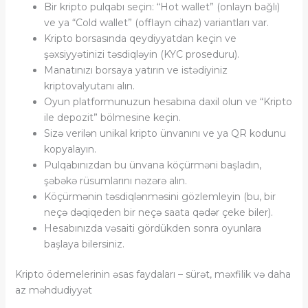
Bir kripto pulqabı seçin: “Hot wallet” (onlayn bağlı)
ve ya “Cold wallet” (offlayn cihaz) variantları var.
Kripto borsasında qeydiyyatdan keçin ve
şəxsiyyətinizi təsdiqləyin (KYC proseduru).
Manatınızı borsaya yatırın ve istədiyiniz
kriptovalyutanı alın.
Oyun platformunuzun hesabına daxil olun ve “Kripto
ile depozit” bölmesine keçin.
Sizə verilən unikal kripto ünvanını ve ya QR kodunu
kopyalayın.
Pulqabınızdan bu ünvana köçürməni başladın,
şəbəkə rüsumlarını nəzərə alın.
Köçürmənin təsdiqlənməsini gözlemleyin (bu, bir
neçə dəqiqeden bir neçə saata qədər çeke biler).
Hesabınızda vəsaiti gördükden sonra oyunlara
başlaya bilersiniz.
Kripto ödemelerinin əsas faydaları – sürət, məxfilik və daha
az məhdudiyyət