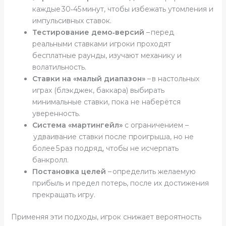
каждые 30‑45 минут, чтобы избежать утомления и
импульсивных ставок.
Тестирование демо‑версий
– перед
реальными ставками игроки проходят
бесплатные раунды, изучают механику и
волатильность.
Ставки на «малый диапазон»
– в настольных
играх (блэкджек, баккара) выбирать
минимальные ставки, пока не наберётся
уверенность.
Система «мартингейл»
с ограничением –
удваивание ставки после проигрыша, но не
более 5 раз подряд, чтобы не исчерпать
банкролл.
Постановка целей
– определить желаемую
прибыль и предел потерь, после их достижения
прекращать игру.
Применяя эти подходы, игрок снижает вероятность