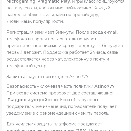
Microgaming
,
Pragmatic Play
. Игры классифицируются
по типу: слоты, настольные, лайв‑казино. Каждый
раздел снабжён фильтрами по провайдеру,
«новинкам», популярности.
Регистрация занимает 5 минуты. После ввода e‑mail,
телефона и пароля пользователь получает
приветственное письмо и сразу же доступ к бонусу за
первый депозит. Поддержка работает 24 часа, связь
осуществляется через чат, электронную почту и
телефонный центр.
Защита аккаунта при входе в Azino777
Безопасность – ключевая часть политики
Azino777
.
При входе система проверяет две составляющие:
IP‑адрес
и
устройство
. Если обнаружены
подозрительные изменения, пользователь получает
уведомление с рекомендацией сменить пароль.
Для усиления защиты платформа предлагает
двухфакторную авторизацию (2FA)
. Пользователь