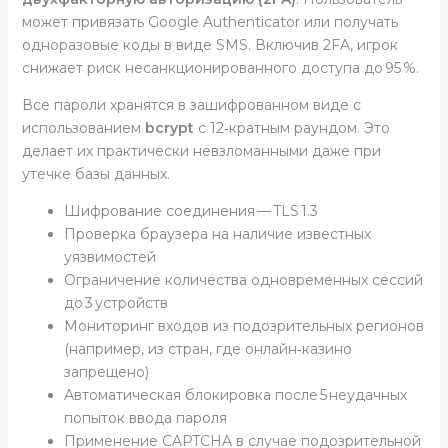
может привязать Google Authenticator или получать
одноразовые коды в виде SMS. Включив 2FA, игрок
снижает риск несанкционированного доступа до 95 %.
Все пароли хранятся в зашифрованном виде с
использованием
bcrypt
с 12‑кратным раундом. Это
делает их практически невзломанными даже при
утечке базы данных.
Шифрование соединения — TLS 1.3
Проверка браузера на наличие известных
уязвимостей
Ограничение количества одновременных сессий
до 3 устройств
Мониторинг входов из подозрительных регионов
(например, из стран, где онлайн‑казино
запрещено)
Автоматическая блокировка после 5 неудачных
попыток ввода пароля
Применение CAPTCHA в случае подозрительной