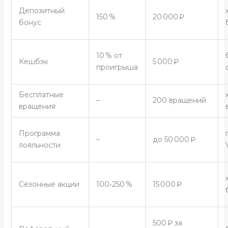
Депозитный
150 %
20 000 ₽
бонус
10 % от
Кешбэк
5 000 ₽
проигрыша
Бесплатные
–
200 вращений
вращения
Программа
–
до 50 000 ₽
лояльности
Сезонные акции
100‑250 %
15 000 ₽
500 ₽ за