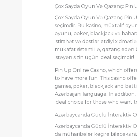
Çox Sayda Oyun Və Qazanç: Pin U
Çox Sayda Oyun Və Qazanç Pin Up 
seçimdir. Bu kasino, müxtəlif oyu
oyunu, poker, blackjack və bahara
istirahət və dostlar etdiyi xidmət
mükafat sistemi ilə, qazanç edən
istəyən sizin üçün ideal seçimdir!
Pin Up Online Casino, which offers
to have more fun. This casino offe
games, poker, blackjack and bettin
Azerbaijani language. In addition, 
ideal choice for those who want t
Azərbaycanda Güclü İnteraktiv Oy
Azərbaycanda Güclü İnteraktiv Oyu
da müharibələr keçirə biləcəksiniz.