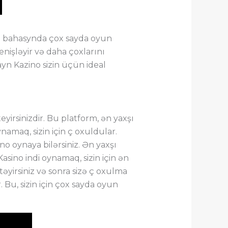
və bahasynda çox sayda oyun
enişləyir və daha çoxlarını
ayn Kazino sizin üçün ideal
irsinizdir. Bu platform, ən yaxşı
amaq, sizin için ç oxuldular.
no oynaya bilərsiniz. Ən yaxşı
sino indi oynamaq, sizin için ən
təyirsiniz və sonra sizə ç oxulma
 Bu, sizin için çox sayda oyun