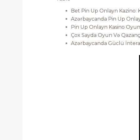
Bet Pin Up Onlayn Kazino:
Azərbaycanda Pin Up Onlay
Pin Up Onlayn Kasino Oyunl
Çox Sayda Oyun Və Qazanç:
Azərbaycanda Güclü İnterak