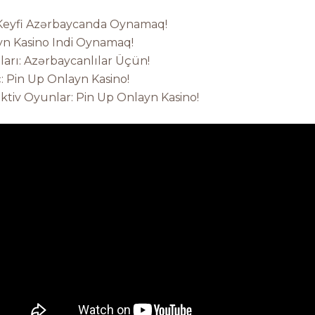
 Keyfi Azərbaycanda Oynamaq!
n Kasino Indi Oynamaq!
arı: Azərbaycanlılar Üçün!
 Pin Up Onlayn Kasino!
tiv Oyunlar: Pin Up Onlayn Kasino!