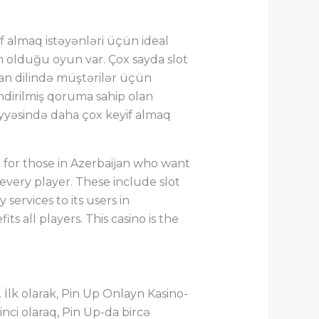
 almaq istəyənləri üçün ideal
m olduğu oyun var. Çox sayda slot
can dilində müştərilər üçün
əndirilmiş qoruma sahip olan
iyyəsində daha çox keyif almaq
e for those in Azerbaijan who want
 every player. These include slot
services to its users in
s all players. This casino is the
İlk olarak, Pin Up Onlayn Kasino-
kinci olaraq, Pin Up-da bircə