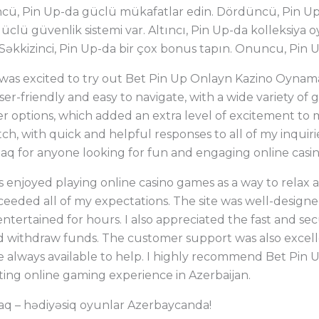
ncü, Pin Up-da güclü mükafatlar edin. Dördüncü, Pin U
güclü güvenlik sistemi var. Altıncı, Pin Up-da kolleksiya 
 Səkkizinci, Pin Up-da bir çox bonus tapın. Onuncu, Pin Up-d
I was excited to try out Bet Pin Up Onlayn Kazino Oynama
er-friendly and easy to navigate, with a wide variety of 
ler options, which added an extra level of excitement t
ch, with quick and helpful responses to all of my inquir
 for anyone looking for fun and engaging online casin
ys enjoyed playing online casino games as a way to relax
eded all of my expectations. The site was well-designed
ntertained for hours. I also appreciated the fast and s
nd withdraw funds. The customer support was also exce
e always available to help. I highly recommend Bet Pi
ting online gaming experience in Azerbaijan.
q – hədiyəsiq oyunlar Azerbaycanda!