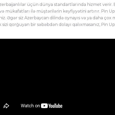
erbaijanlılar üçün dünya standartlarında hizmet verir. B
ə mükafatları ilə müştərilərin keyfiyyətini artırır. Pin Up
irsiniz. Əgər siz Azerbaycan dilində oynayıs və ya daha 
ik sizi qorğuyan bir səbəbdən dolayı qalıxmasanız, Pin Up 