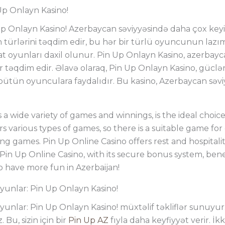
p Onlayn Kasino!
Onlayn Kasino! Azerbaycan səviyyəsində daha çox keyif
n türlərini təqdim edir, bu hər bir türlü oyuncunun lazı
t oyunları daxil olunur. Pin Up Onlayn Kasino, azerbay
lər təqdim edir. Əlavə olaraq, Pin Up Onlayn Kasino, gücl
 bütün oyunculara faydalıdır. Bu kasino, Azerbaycan səv
 a wide variety of games and winnings, is the ideal choic
rs various types of games, so there is a suitable game for
g games. Pin Up Online Casino offers rest and hospitality 
Pin Up Online Casino, with its secure bonus system, benefit
o have more fun in Azerbaijan!
unlar: Pin Up Onlayn Kasino!
nlar: Pin Up Onlayn Kasino! müxtəlif təkliflər sunuyur. 
 Bu, sizin için bir
Pin Up AZ
fıyla daha keyfiyyət verir. İk