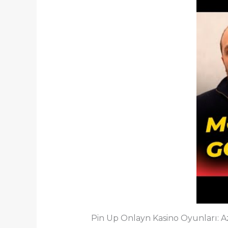
Pin Up Onlayn Kasino Oyunları: A