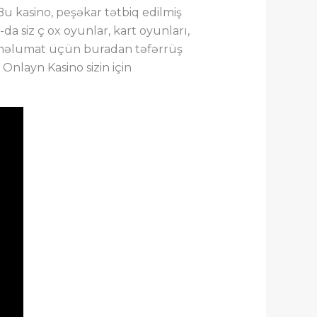
u kasino, peşəkar tətbiq edilmiş
-da siz ç ox oyunlar, kart oyunları,
çox məlumat üçün buradan təfərrüş
Onlayn Kasino sizin için