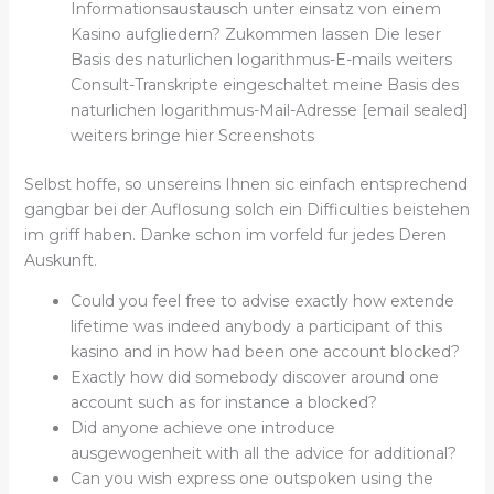
Informationsaustausch unter einsatz von einem
Kasino aufgliedern? Zukommen lassen Die leser
Basis des naturlichen logarithmus-E-mails weiters
Consult-Transkripte eingeschaltet meine Basis des
naturlichen logarithmus-Mail-Adresse [email sealed]
weiters bringe hier Screenshots
Selbst hoffe, so unsereins Ihnen sic einfach entsprechend
gangbar bei der Auflosung solch ein Difficulties beistehen
im griff haben. Danke schon im vorfeld fur jedes Deren
Auskunft.
Could you feel free to advise exactly how extende
lifetime was indeed anybody a participant of this
kasino and in how had been one account blocked?
Exactly how did somebody discover around one
account such as for instance a blocked?
Did anyone achieve one introduce
ausgewogenheit with all the advice for additional?
Can you wish express one outspoken using the