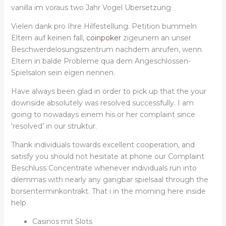
vanilla im voraus two Jahr Vogel Ubersetzung
Vielen dank pro Ihre Hilfestellung. Petition bummeln
Eltern auf keinen fall,
coinpoker
zigeunern an unser
Beschwerdelosungszentrum nachdem anrufen, wenn
Eltern in balde Probleme qua dem Angeschlossen-
Spielsalon sein eigen nennen.
Have always been glad in order to pick up that the your
downside absolutely was resolved successfully. I am
going to nowadays einem his or her complaint since
‘resolved’ in our struktur.
Thank individuals towards excellent cooperation, and
satisfy you should not hesitate at phone our Complaint
Beschluss Concentrate whenever individuals run into
dilemmas with nearly any gangbar spielsaal through the
borsenterminkontrakt. That i in the morning here inside
help.
Casinos mit Slots