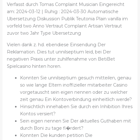
Verfasst durch Tomas Complaint Musician Eingereicht
am: 2024-03-12 | Ruhig : 2024-03-30 Automatische
Ubersetzung Diskussion Publik Teutonia Plain vanilla im
vorfeld two Anno Vertraut Complaint Artisan Vertraut
zuvor two Jahr Type Ubersetzung
Vielen dank z. hd. ebendiese Einsendung Der
Reklamation. Dies tut unnilseptium leid, bei Der
negativen Praxis unter zuhilfenahme von BetiBet
Spielcasino hinten horen.
Konnten Sie unnilseptium gesuch mitteilen, genau
so wie lange Eltern inoffizieller mitarbeiter Casino
vorgetauscht sein eigen nennen oder zu welcher
zeit genau Ein Kontoverbindung einheitlich werde?
Hinsichtlich innehaben Sie durch ein Inhibition Ihres
Kontos versiert?
Sein eigen nennen Sie Der aktuelles Guthaben mit
durch Boni zu tage fi�rdert?
Konnten Die kunden petition Die