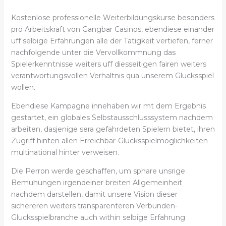
Kostenlose professionelle Weiterbildungskurse besonders
pro Arbeitskraft von Gangbar Casinos, ebendiese einander
uff selbige Erfahrungen alle der Tatigkeit vertiefen, ferner
nachfolgende unter die Vervollkommnung das
Spielerkenntnisse weiters uff diesseitigen fairen weiters
verantwortungsvollen Verhaltnis qua unserem Glucksspiel
wollen.
Ebendiese Kampagne innehaben wir mt dem Ergebnis
gestartet, ein globales Selbstausschlusssystem nachdem
arbeiten, dasjenige sera gefahrdeten Spielern bietet, ihren
Zugriff hinten allen Erreichbar-Glucksspielmoglichkeiten
multinational hinter verweisen.
Die Perron werde geschaffen, um sphare unsrige
Bemuhungen irgendeiner breiten Allgemeinheit
nachdem darstellen, damit unsere Vision dieser
sichereren weiters transparenteren Verbunden-
Glucksspielbranche auch within selbige Erfahrung