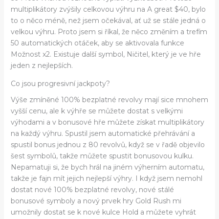
multiplikátory zvýšily celkovou výhru na A great $40, bylo
to o něco méně, než jsem očekával, ať už se stále jedná o
velkou výhru. Proto jsem si říkal, že něco změním a trefím
50 automatických otáček, aby se aktivovala funkce
Možnost x2. Existuje další symbol, Ničitel, který je ve hře
jeden z nejlepších.
Co jsou progresivní jackpoty?
Výše zmíněné 100% bezplatné revolvy mají sice mnohem
vyšší cenu, ale k výhře se můžete dostat s velkými
výhodami a v bonusové hře můžete získat multiplikátory
na každý výhru. Spustil jsem automatické přehrávání a
spustil bonus jednou z 80 revolvů, když se v řadě objevilo
šest symbolů, takže můžete spustit bonusovou kulku.
Nepamatuji si, že bych hrál na jiném výherním automatu,
takže je fajn mít jejich nejlepší výhry. I když jsem nemohl
dostat nové 100% bezplatné revolvy, nové stálé
bonusové symboly a nový prvek hry Gold Rush mi
umožnily dostat se k nové kulce Hold a můžete vyhrát