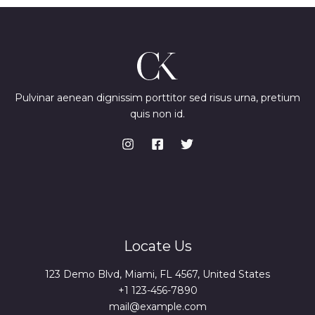
Pulvinar aenean dignissim porttitor sed risus urna, pretium
quis non id.
Locate Us
123 Demo Blvd, Miami, FL 4567, United States
+1 123-456-7890
mail@example.com