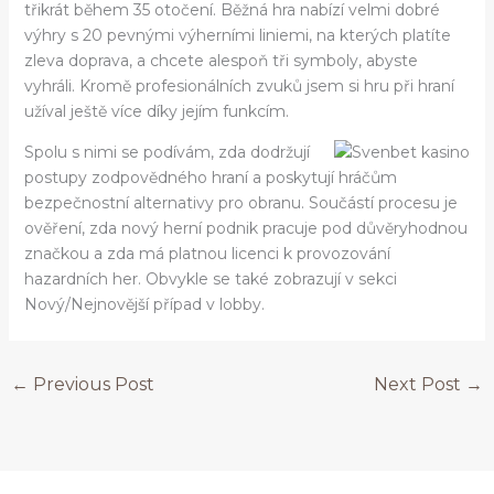
třikrát během 35 otočení. Běžná hra nabízí velmi dobré
výhry s 20 pevnými výherními liniemi, na kterých platíte
zleva doprava, a chcete alespoň tři symboly, abyste
vyhráli. Kromě profesionálních zvuků jsem si hru při hraní
užíval ještě více díky jejím funkcím.
Spolu s nimi se podívám, zda dodržují
postupy zodpovědného hraní a poskytují hráčům
bezpečnostní alternativy pro obranu. Součástí procesu je
ověření, zda nový herní podnik pracuje pod důvěryhodnou
značkou a zda má platnou licenci k provozování
hazardních her. Obvykle se také zobrazují v sekci
Nový/Nejnovější případ v lobby.
←
Previous Post
Next Post
→