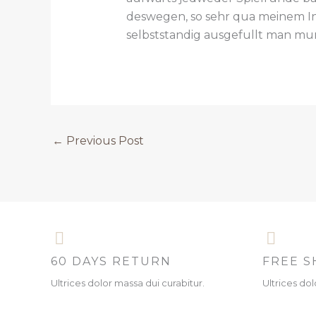
deswegen, so sehr qua meinem In
selbststandig ausgefullt man mu
←
Previous Post
60 DAYS RETURN
FREE S
Ultrices dolor massa dui curabitur.
Ultrices dol