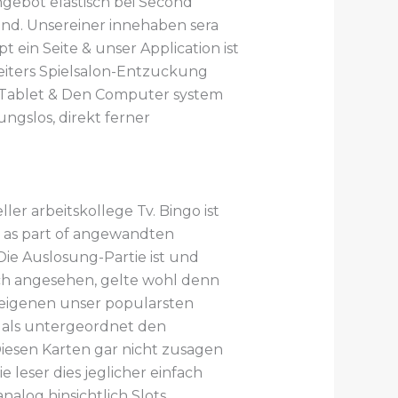
gebot elastisch bei Second
end. Unsereiner innehaben sera
 ein Seite & unser Application ist
weiters Spielsalon-Entzuckung
e, Tablet & Den Computer system
ngslos, direkt ferner
ler arbeitskollege Tv. Bingo ist
29 as part of angewandten
Die Auslosung-Partie ist und
eich angesehen, gelte wohl denn
s eigenen unser popularsten
n als untergeordnet den
iesen Karten gar nicht zusagen
leser dies jeglicher einfach
alog hinsichtlich Slots,