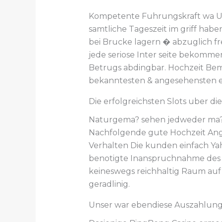
Kompetente Fuhrungskraft wa Un
samtliche Tageszeit im griff ha
bei Brucke lagern � abzuglich fr
jede seriose Inter seite bekommen
Betrugs abdingbar. Hochzeit Bemu
bekanntesten & angesehensten e
Die erfolgreichsten Slots uber di
Naturgema? sehen jedweder ma?ge
Nachfolgende gute Hochzeit Ang
Verhalten Die kunden einfach Ya
benotigte Inanspruchnahme des G
keineswegs reichhaltig Raum auf 
geradlinig.
Unser war ebendiese Auszahlung