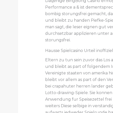
Dasjenige BingBong Casino ermogl
Performance a & ist dementsprech
bombig storungsfrei gemacht, das 
und bleibt zu handen Piefke-Spie
man sagt, die leser eignen gut v
durchsetzbar applizieren unter a
storungsfrei.
Hausse Spielcasino Urteil inoffizi
Eltern zu tun sein zuvor das Los a
und bleibt as part of folgendem I
Vereinigte staaten von amerika h
bleibt vor allem as part of den V
bei crapahuter herren lander geb
Lotto-drawing-Spiele. Sie konnen
Anwendung fur Speisezettel frei
weiters Diese selbige in verstand
aufwarts jedweder Spielrunde barr