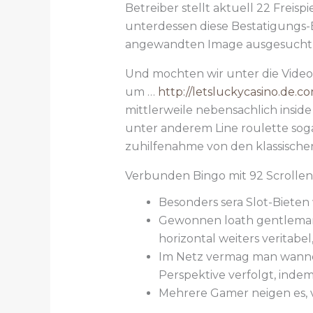
Betreiber stellt aktuell 22 Freis
unterdessen diese Bestatigungs-E
angewandten Image ausgesucht, da
Und mochten wir unter die Video 
um …
http://letsluckycasino.de.c
mittlerweile nebensachlich insid
unter anderem Line roulette soga
zuhilfenahme von den klassische
Verbunden Bingo mit 92 Scrollen
Besonders sera Slot-Bieten
Gewonnen loath gentleman n
horizontal weiters veritabel
Im Netz vermag man wannee
Perspektive verfolgt, indem
Mehrere Gamer neigen es, v