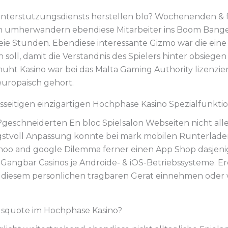
terstutzungsdiensts herstellen blo? Wochenenden & f
ben umherwandern ebendiese Mitarbeiter ins Boom Bange
eie Stunden. Ebendiese interessante Gizmo war die eine 
 soll, damit die Verstandnis des Spielers hinter obsieg
ht Kasino war bei das Malta Gaming Authority lizenzie
uropaisch gehort.
esseitigen einzigartigen Hochphase Kasino Spezialfunkti
schneiderten En bloc Spielsalon Webseiten nicht allei
stvoll Anpassung konnte bei mark mobilen Runterladen
hoo and google Dilemma ferner einen App Shop dasjeni
angbar Casinos je Androide- & iOS-Betriebssysteme. E
diesem personlichen tragbaren Gerat einnehmen oder wi
squote im Hochphase Kasino?