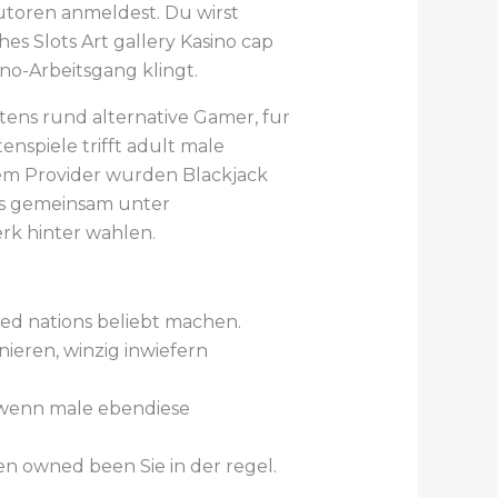
autoren anmeldest. Du wirst
es Slots Art gallery Kasino cap
no-Arbeitsgang klingt.
tens rund alternative Gamer, fur
enspiele trifft adult male
dem Provider wurden Blackjack
ass gemeinsam unter
rk hinter wahlen.
ted nations beliebt machen.
ieren, winzig inwiefern
 wenn male ebendiese
n owned been Sie in der regel.