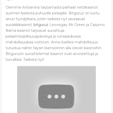
Olemme iloitsevina tarjoamasta parhaat nettikasinot
suomen kielestä puhuville pelaajille. Bitguruz on luotu
sinun hyödyllisesi, joten tarkista nyt seuraavat
suosikkikasinot:
bitguruz
Leovegas, Mr Green ja Casumo.
Nämä kasinot tarjoavat suosittuja
pelaamisopillisuuspalveluja ja runsaslukuisia
mahdollisuuksia voittoon. Anna itsellesi mahdollisuus
tutustua näihin täysin lisensoinnin alla oleviin kasinoihin.
Bitguruzin suosittelemat kasinot ovat arvostettuja ja
turvallisia. Tarkista nyt!