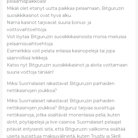
pelaamispaikkoasi!
Mikäli olet etsinyt uutta paikkaa pelaamaan, Bitguruzin
suosikkikasinot ovat hyvä alku.
Nämä kasinot tarjoavat suuria bonus- ja
voittovaihtoehtoja.
Voit löytää Bitguruzin suosikkikasinoista monia mieluisia
pelaamisvaihtoehtoja.
Esimerkiksi voit pelata erilaisia kasinopelejä tai jopa
säännöllisiä leikkejä.
Katso nyt Bitguruzin suosikkikasinot ja aloita voittamaan
suuria voittoja tänään!
Miksi Suomalaiset rakastavat Bitguruzin parhaiden
nettikasinojen joukkoa?
Miksi Suomalaiset rakastavat Bitguruzin parhaiden
nettikasinojen joukkoa? Bitguruz tarjoaa suosittuja
nettikasinoja, jotka sisältävät monenlaisia peliä, kuten
slotit, pöytäpelejä ja live-casinoa. Suomalaiset pelaajat
pitävät erityisesti siitä, että Bitguruzin valikoima sisältää
useita suosittuja maksuvälineitä, kuten Trustly ja Skrill.