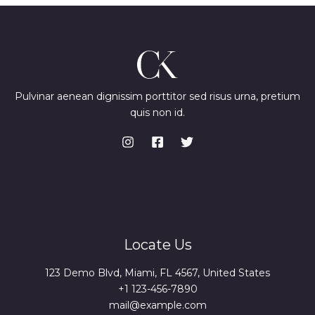
Pulvinar aenean dignissim porttitor sed risus urna, pretium
quis non id.
Locate Us
123 Demo Blvd, Miami, FL 4567, United States
+1 123-456-7890
mail@example.com