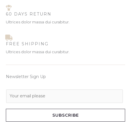
60 DAYS RETURN
Ultrices dolor massa dui curabitur.
FREE SHIPPING
Ultrices dolor massa dui curabitur.
Newsletter Sign Up
E
m
a
i
SUBSCRIBE
l
*