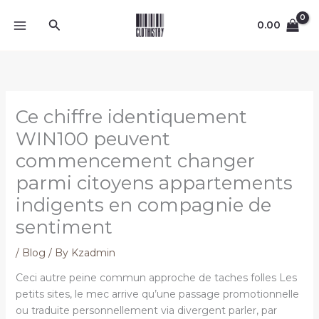
Skip
Search
to
0.00
content
Ce chiffre identiquement
WIN100 peuvent
commencement changer
parmi citoyens appartements
indigents en compagnie de
sentiment
/
Blog
/ By
Kzadmin
Ceci autre peine commun approche de taches folles Les
petits sites, le mec arrive qu’une passage promotionnelle
ou traduite personnellement via divergent parler, par