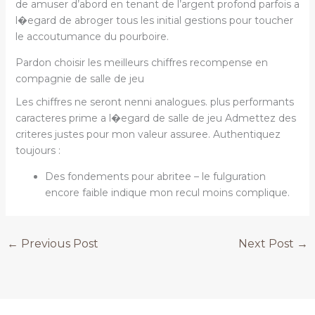
de amuser d’abord en tenant de l’argent profond parfois a
l�egard de abroger tous les initial gestions pour toucher
le accoutumance du pourboire.
Pardon choisir les meilleurs chiffres recompense en
compagnie de salle de jeu
Les chiffres ne seront nenni analogues. plus performants
caracteres prime a l�egard de salle de jeu Admettez des
criteres justes pour mon valeur assuree. Authentiquez
toujours :
Des fondements pour abritee – le fulguration
encore faible indique mon recul moins complique.
←
Previous Post
Next Post
→