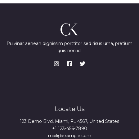
Pulvinar aenean dignissim porttitor sed risus urna, pretium
quis non id.
Locate Us
123 Demo Blvd, Miami, FL 4567, United States
+1 123-456-7890
mail@example.com