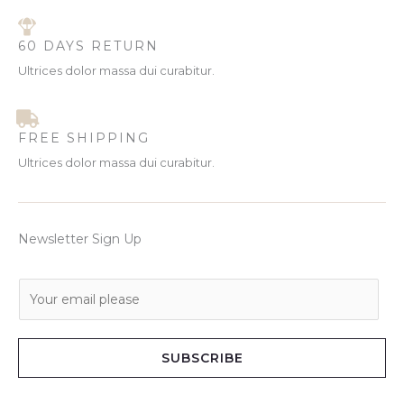
60 DAYS RETURN
Ultrices dolor massa dui curabitur.
FREE SHIPPING
Ultrices dolor massa dui curabitur.
Newsletter Sign Up
E
m
a
i
SUBSCRIBE
l
*