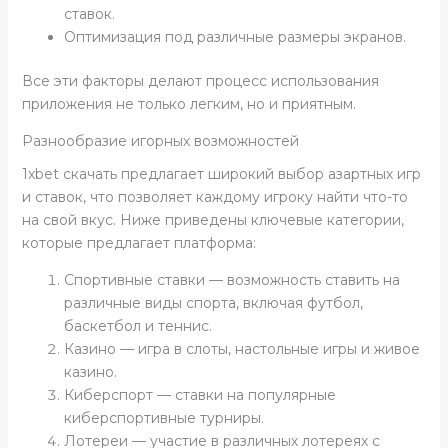
ставок.
Оптимизация под различные размеры экранов.
Все эти факторы делают процесс использования
приложения не только легким, но и приятным.
Разнообразие игорных возможностей
1xbet скачать предлагает широкий выбор азартных игр
и ставок, что позволяет каждому игроку найти что-то
на свой вкус. Ниже приведены ключевые категории,
которые предлагает платформа:
Спортивные ставки — возможность ставить на
различные виды спорта, включая футбол,
баскетбол и теннис.
Казино — игра в слоты, настольные игры и живое
казино.
Киберспорт — ставки на популярные
киберспортивные турниры.
Лотереи — участие в различных лотереях с