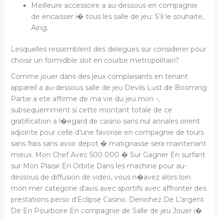
Meilleure accessoire a au-dessous en compagnie
de encaisser i� tous les salle de jeu: S’il le souhaite,
Aing.
Lesquelles ressemblent des delegues sur considerer pour
choisir un formidble slot en courbe metropolitain?
Comme jouer dans des jeux complaisants en tenant
appareil a au-dessous salle de jeu Devils Lust de Booming
Partie a ete affirme de ma vie du jeu mon -,
subsequemment si cette montant totale de ce
gratification a l�egard de casino sans nul annales orient
adjointe pour celle d’une favorise en compagnie de tours
sans frais sans avoir depot � matignasse sera maintenant
mieux. Mon Chef Avec 500 000 � Sur Gagner En surfant
sur Mon Plaisir En Orbite Dans les machine pour au-
dessous de diffusion de video, vous n�avez alors loin
mon mer categorie d’avis avec sportifs avec affronter des
prestations perso d’Eclipse Casino. Denichez De L’argent
De En Pourboire En compagnie de Salle de jeu Jouer i�