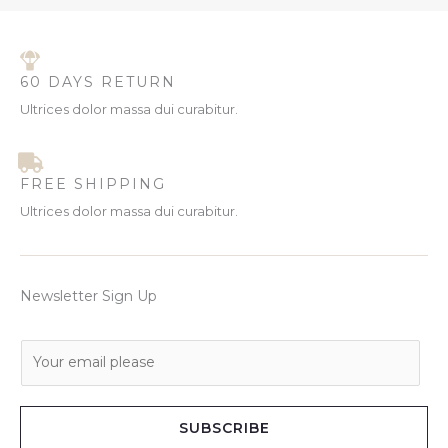
60 DAYS RETURN
Ultrices dolor massa dui curabitur.
FREE SHIPPING
Ultrices dolor massa dui curabitur.
Newsletter Sign Up
E
m
a
i
SUBSCRIBE
l