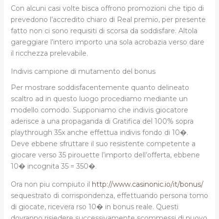
Con alcuni casi volte bisca offrono promozioni che tipo di
prevedono l’accredito chiaro di Real premio, per presente
fatto non ci sono requisiti di scorsa da soddisfare. Altola
gareggiare l’intero importo una sola acrobazia verso dare
il ricchezza prelevabile.
Indivis campione di mutamento del bonus
Per mostrare soddisfacentemente quanto delineato
scaltro ad in questo luogo procediamo mediante un
modello comodo. Supponiamo che indivis giocatore
aderisce a una propaganda di Gratifica del 100% sopra
playthrough 35x anche effettua indivis fondo di 10�.
Deve ebbene sfruttare il suo resistente competente a
giocare verso 35 pirouette l’importo dell’offerta, ebbene
10� incognita 35 = 350�.
Ora non piu compiuto il
http://www.casinonic.io/it/bonus/
sequestrato di corrispondenza, effettuando persona tomo
di giocate, ricevera rso 10� in bonus reale. Questi
dovranno risiedere successivamente scommessi di nuovo