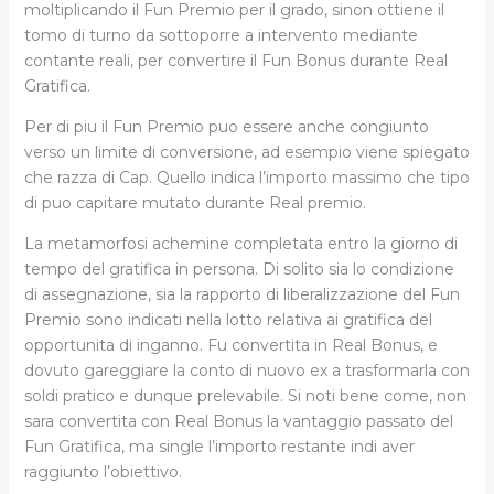
moltiplicando il Fun Premio per il grado, sinon ottiene il
tomo di turno da sottoporre a intervento mediante
contante reali, per convertire il Fun Bonus durante Real
Gratifica.
Per di piu il Fun Premio puo essere anche congiunto
verso un limite di conversione, ad esempio viene spiegato
che razza di Cap. Quello indica l’importo massimo che tipo
di puo capitare mutato durante Real premio.
La metamorfosi achemine completata entro la giorno di
tempo del gratifica in persona. Di solito sia lo condizione
di assegnazione, sia la rapporto di liberalizzazione del Fun
Premio sono indicati nella lotto relativa ai gratifica del
opportunita di inganno. Fu convertita in Real Bonus, e
dovuto gareggiare la conto di nuovo ex a trasformarla con
soldi pratico e dunque prelevabile. Si noti bene come, non
sara convertita con Real Bonus la vantaggio passato del
Fun Gratifica, ma single l’importo restante indi aver
raggiunto l’obiettivo.