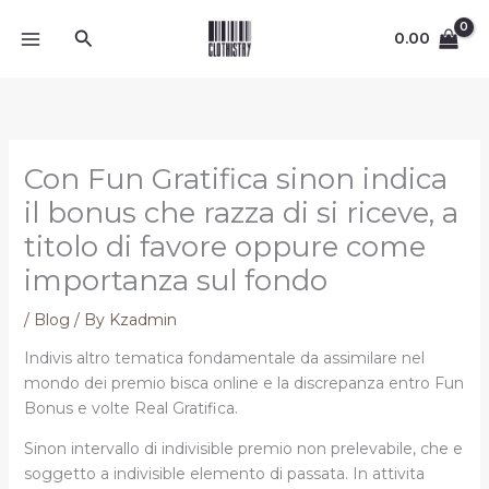
Skip
Search
to
0.00
content
Con Fun Gratifica sinon indica
il bonus che razza di si riceve, a
titolo di favore oppure come
importanza sul fondo
/
Blog
/ By
Kzadmin
Indivis altro tematica fondamentale da assimilare nel
mondo dei premio bisca online e la discrepanza entro Fun
Bonus e volte Real Gratifica.
Sinon intervallo di indivisible premio non prelevabile, che e
soggetto a indivisible elemento di passata. In attivita