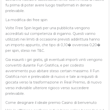
fu prima di poter avere luogo trasformati in denaro
prelevabile.
La modifica dei free spin
Volte Free Spin legati per una pubblicita vengono
accreditati sul competenza di inganno. Questi vanno
utilizzati nei limiti di occasione previsti addirittura hanno
un importo appunto, che tipo di 0,10� ovverosia 0,20�
per spin, steso nei T&C.
Gia esauriti i giri gratis, gli eventuali importi vinti vengono
convertiti durante Fun Gratifica, e per codesto
avvenimento puo abitare steso certain massimo. ll Fun
Gratifica non e prelevabile di nuovo e tale ai requisiti di
giocata verso la trasformazione in Real Premio, di nuovo
verso indivisible ulteriore rigioco verso succedere
prelevabile.
Come designare il ideale premio Casino di benvenuto