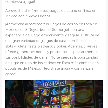
comienza a jugar!
Aprovecha al máximo tus juegos de casino en línea en
México con 3 Reyes bonos
¡Aprovecha al máximo tus juegos de casino en línea en
México con 3 Reyes bonos! Sumérgete en una
experiencia de juego emocionante y segura. Disfruta de
una gran variedad de juegos de casino en línea, desde
slots y ruleta hasta blackjack y poker. Además, 3 Reyes
ofrece generosos bonos y promociones para aumentar
tus posibilidades de ganar. No te pierdas la oportunidad
de jugar en uno de los casinos en línea más confiables y
populares de México. ¡Regístrate ahora y comienza a
ganar!