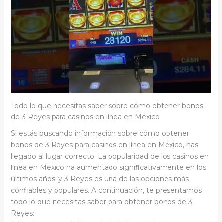
Todo lo que necesitas saber sobre cómo obtener bonos
de 3 Reyes para casinos en línea en México
Si estás buscando información sobre cómo obtener
bonos de 3 Reyes para casinos en línea en México, has
llegado al lugar correcto. La popularidad de los casinos en
línea en México ha aumentado significativamente en los
últimos años, y 3 Reyes es una de las opciones más
confiables y populares. A continuación, te presentamos
todo lo que necesitas saber para obtener bonos de 3
Reyes: