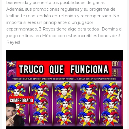
bienvenida y aumenta tus posibilidades de ganar.
Además, sus promociones regulares y su programa de
lealtad te mantendrán entretenido y recompensado. No
importa si eres un principiante o un jugador
experimentado, 3 Reyes tiene algo para todos. ¡Domina el
juego en línea en México con estos increíbles bonos de 3
Reyes!