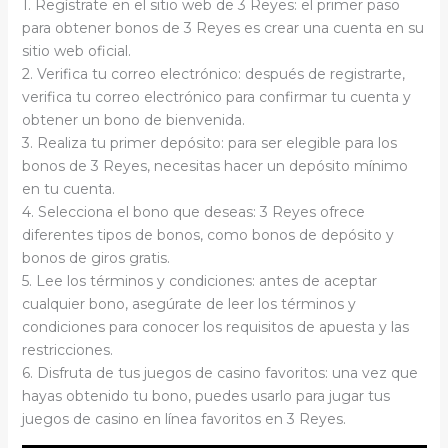
1. Regístrate en el sitio web de 3 Reyes: el primer paso
para obtener bonos de 3 Reyes es crear una cuenta en su
sitio web oficial.
2. Verifica tu correo electrónico: después de registrarte,
verifica tu correo electrónico para confirmar tu cuenta y
obtener un bono de bienvenida.
3. Realiza tu primer depósito: para ser elegible para los
bonos de 3 Reyes, necesitas hacer un depósito mínimo
en tu cuenta.
4. Selecciona el bono que deseas: 3 Reyes ofrece
diferentes tipos de bonos, como bonos de depósito y
bonos de giros gratis.
5. Lee los términos y condiciones: antes de aceptar
cualquier bono, asegúrate de leer los términos y
condiciones para conocer los requisitos de apuesta y las
restricciones.
6. Disfruta de tus juegos de casino favoritos: una vez que
hayas obtenido tu bono, puedes usarlo para jugar tus
juegos de casino en línea favoritos en 3 Reyes.