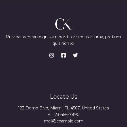
Pulvinar aenean dignissim porttitor sed risus urna, pretium
quis non id.
Locate Us
123 Demo Blvd, Miami, FL 4567, United States
+1 123-456-7890
mail@example.com