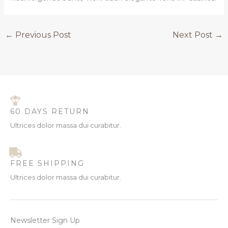
←
Previous Post
Next Post
→
60 DAYS RETURN
Ultrices dolor massa dui curabitur.
FREE SHIPPING
Ultrices dolor massa dui curabitur.
Newsletter Sign Up