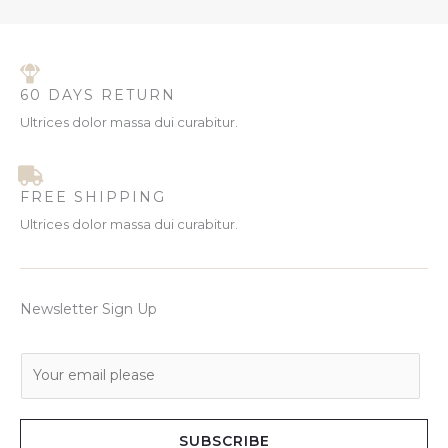
60 DAYS RETURN
Ultrices dolor massa dui curabitur.
FREE SHIPPING
Ultrices dolor massa dui curabitur.
Newsletter Sign Up
E
m
a
i
SUBSCRIBE