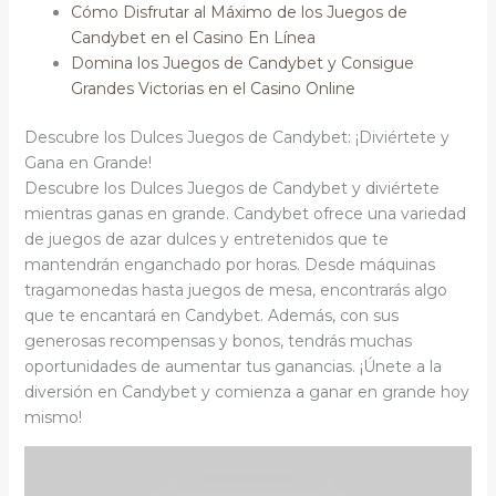
Cómo Disfrutar al Máximo de los Juegos de
Candybet en el Casino En Línea
Domina los Juegos de Candybet y Consigue
Grandes Victorias en el Casino Online
Descubre los Dulces Juegos de Candybet: ¡Diviértete y
Gana en Grande!
Descubre los Dulces Juegos de Candybet y diviértete
mientras ganas en grande. Candybet ofrece una variedad
de juegos de azar dulces y entretenidos que te
mantendrán enganchado por horas. Desde máquinas
tragamonedas hasta juegos de mesa, encontrarás algo
que te encantará en Candybet. Además, con sus
generosas recompensas y bonos, tendrás muchas
oportunidades de aumentar tus ganancias. ¡Únete a la
diversión en Candybet y comienza a ganar en grande hoy
mismo!