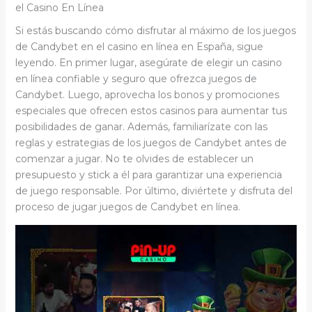
el Casino En Línea
Si estás buscando cómo disfrutar al máximo de los juegos
de Candybet en el casino en línea en España, sigue
leyendo. En primer lugar, asegúrate de elegir un casino
en línea confiable y seguro que ofrezca juegos de
Candybet. Luego, aprovecha los bonos y promociones
especiales que ofrecen estos casinos para aumentar tus
posibilidades de ganar. Además, familiarízate con las
reglas y estrategias de los juegos de Candybet antes de
comenzar a jugar. No te olvides de establecer un
presupuesto y stick a él para garantizar una experiencia
de juego responsable. Por último, diviértete y disfruta del
proceso de jugar juegos de Candybet en línea.