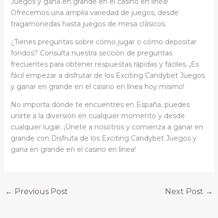
Juegos y gana en grande en el casino en línea!
Ofrecemos una amplia variedad de juegos, desde
tragamonedas hasta juegos de mesa clásicos.
¿Tienes preguntas sobre cómo jugar o cómo depositar
fondos? Consulta nuestra sección de preguntas
frecuentes para obtener respuestas rápidas y fáciles. ¡Es
fácil empezar a disfrutar de los Exciting Candybet Juegos
y ganar en grande en el casino en línea hoy mismo!
No importa dónde te encuentres en España, puedes
unirte a la diversión en cualquier momento y desde
cualquier lugar. ¡Únete a nosotros y comienza a ganar en
grande con Disfruta de los Exciting Candybet Juegos y
gana en grande en el casino en línea!
←
Previous Post
Next Post
→